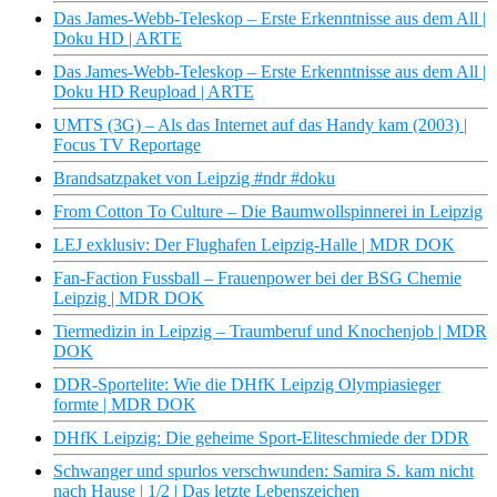
Das James-Webb-Teleskop – Erste Erkenntnisse aus dem All |
Doku HD | ARTE
Das James-Webb-Teleskop – Erste Erkenntnisse aus dem All |
Doku HD Reupload | ARTE
UMTS (3G) – Als das Internet auf das Handy kam (2003) |
Focus TV Reportage
Brandsatzpaket von Leipzig #ndr #doku
From Cotton To Culture – Die Baumwollspinnerei in Leipzig
LEJ exklusiv: Der Flughafen Leipzig-Halle | MDR DOK
Fan-Faction Fussball – Frauenpower bei der BSG Chemie
Leipzig | MDR DOK
Tiermedizin in Leipzig – Traumberuf und Knochenjob | MDR
DOK
DDR-Sportelite: Wie die DHfK Leipzig Olympiasieger
formte | MDR DOK
DHfK Leipzig: Die geheime Sport-Eliteschmiede der DDR
Schwanger und spurlos verschwunden: Samira S. kam nicht
nach Hause | 1/2 | Das letzte Lebenszeichen