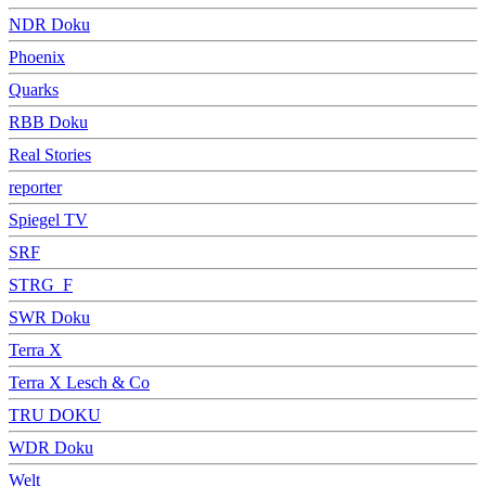
NDR Doku
Phoenix
Quarks
RBB Doku
Real Stories
reporter
Spiegel TV
SRF
STRG_F
SWR Doku
Terra X
Terra X Lesch & Co
TRU DOKU
WDR Doku
Welt