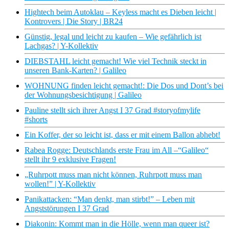
Hightech beim Autoklau – Keyless macht es Dieben leicht |
Kontrovers | Die Story | BR24
Günstig, legal und leicht zu kaufen – Wie gefährlich ist
Lachgas? | Y-Kollektiv
DIEBSTAHL leicht gemacht! Wie viel Technik steckt in
unseren Bank-Karten? | Galileo
WOHNUNG finden leicht gemacht!: Die Dos und Dont’s bei
der Wohnungsbesichtigung | Galileo
Pauline stellt sich ihrer Angst I 37 Grad #storyofmylife
#shorts
Ein Koffer, der so leicht ist, dass er mit einem Ballon abhebt!
Rabea Rogge: Deutschlands erste Frau im All –“Galileo“
stellt ihr 9 exklusive Fragen!
„Ruhrpott muss man nicht können, Ruhrpott muss man
wollen!” | Y-Kollektiv
Panikattacken: “Man denkt, man stirbt!” – Leben mit
Angststörungen I 37 Grad
Diakonin: Kommt man in die Hölle, wenn man queer ist?