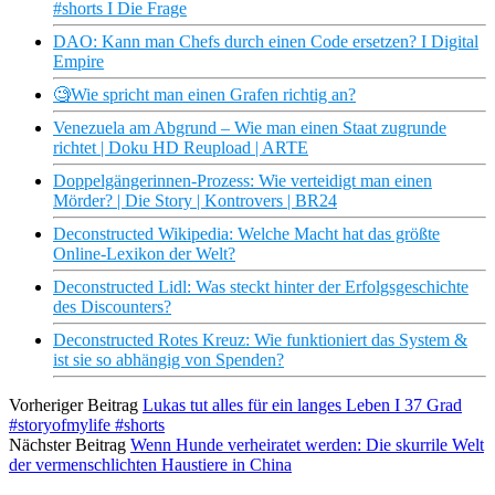
#shorts I Die Frage
DAO: Kann man Chefs durch einen Code ersetzen? I Digital
Empire
🧐Wie spricht man einen Grafen richtig an?
Venezuela am Abgrund – Wie man einen Staat zugrunde
richtet | Doku HD Reupload | ARTE
Doppelgängerinnen-Prozess: Wie verteidigt man einen
Mörder? | Die Story | Kontrovers | BR24
Deconstructed Wikipedia: Welche Macht hat das größte
Online-Lexikon der Welt?
Deconstructed Lidl: Was steckt hinter der Erfolgsgeschichte
des Discounters?
Deconstructed Rotes Kreuz: Wie funktioniert das System &
ist sie so abhängig von Spenden?
Vorheriger Beitrag
Lukas tut alles für ein langes Leben I 37 Grad
#storyofmylife #shorts
Nächster Beitrag
Wenn Hunde verheiratet werden: Die skurrile Welt
der vermenschlichten Haustiere in China