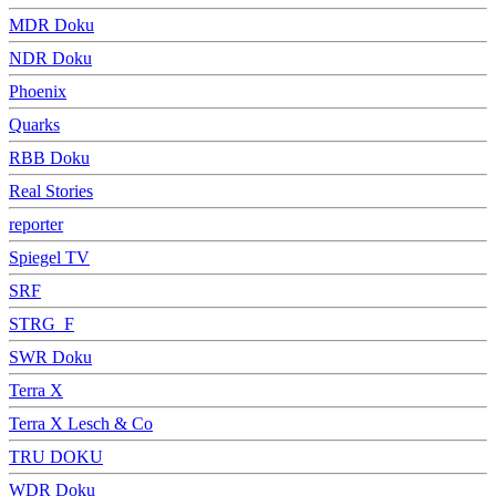
MDR Doku
NDR Doku
Phoenix
Quarks
RBB Doku
Real Stories
reporter
Spiegel TV
SRF
STRG_F
SWR Doku
Terra X
Terra X Lesch & Co
TRU DOKU
WDR Doku