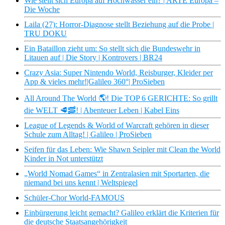
Wie stellt sich Europa auf Hochwasser ein? | ARTE Europa –
Die Woche
Laila (27): Horror-Diagnose stellt Beziehung auf die Probe |
TRU DOKU
Ein Bataillon zieht um: So stellt sich die Bundeswehr in
Litauen auf | Die Story | Kontrovers | BR24
Crazy Asia: Super Nintendo World, Reisburger, Kleider per
App & vieles mehr!|Galileo 360°| ProSieben
All Around The World 🌎​! Die TOP 6 GERICHTE: So grillt
die WELT 🥩​🥓​! | Abenteuer Leben | Kabel Eins
League of Legends & World of Warcraft gehören in dieser
Schule zum Alltag! | Galileo | ProSieben
Seifen für das Leben: Wie Shawn Seipler mit Clean the World
Kinder in Not unterstützt
„World Nomad Games“ in Zentralasien mit Sportarten, die
niemand bei uns kennt | Weltspiegel
Schüler-Chor World-FAMOUS
Einbürgerung leicht gemacht? Galileo erklärt die Kriterien für
die deutsche Staatsangehörigkeit