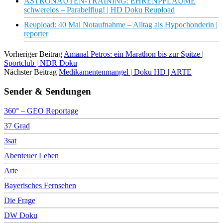
ASTRONAUTEN-TRAINING: EHRENPFLAUME
schwerelos – Parabelflug! | HD Doku Reupload
Reupload: 40 Mal Notaufnahme – Alltag als Hypochonderin |
reporter
Vorheriger Beitrag
Amanal Petros: ein Marathon bis zur Spitze |
Sportclub | NDR Doku
Nächster Beitrag
Medikamentenmangel | Doku HD | ARTE
Sender & Sendungen
360° – GEO Reportage
37 Grad
3sat
Abenteuer Leben
Arte
Bayerisches Fernsehen
Die Frage
DW Doku