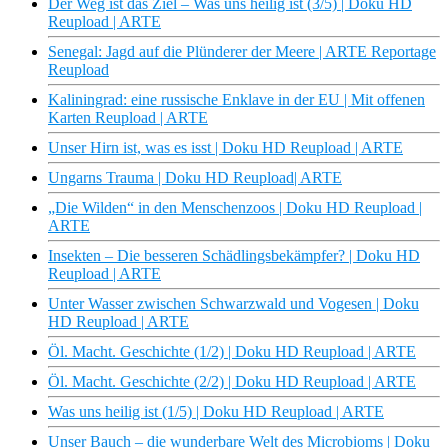
Der Weg ist das Ziel – Was uns heilig ist (3/5) | Doku HD
Reupload | ARTE
Senegal: Jagd auf die Plünderer der Meere | ARTE Reportage
Reupload
Kaliningrad: eine russische Enklave in der EU | Mit offenen
Karten Reupload | ARTE
Unser Hirn ist, was es isst | Doku HD Reupload | ARTE
Ungarns Trauma | Doku HD Reupload| ARTE
„Die Wilden“ in den Menschenzoos | Doku HD Reupload |
ARTE
Insekten – Die besseren Schädlingsbekämpfer? | Doku HD
Reupload | ARTE
Unter Wasser zwischen Schwarzwald und Vogesen | Doku
HD Reupload | ARTE
Öl. Macht. Geschichte (1/2) | Doku HD Reupload | ARTE
Öl. Macht. Geschichte (2/2) | Doku HD Reupload | ARTE
Was uns heilig ist (1/5) | Doku HD Reupload | ARTE
Unser Bauch – die wunderbare Welt des Microbioms | Doku