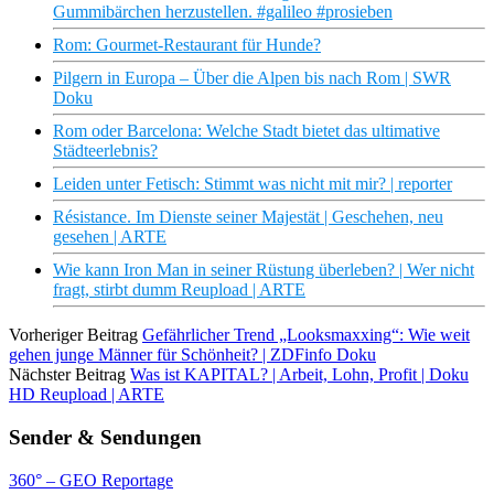
Gummibärchen herzustellen. #galileo #prosieben
Rom: Gourmet-Restaurant für Hunde?
Pilgern in Europa – Über die Alpen bis nach Rom | SWR
Doku
Rom oder Barcelona: Welche Stadt bietet das ultimative
Städteerlebnis?
Leiden unter Fetisch: Stimmt was nicht mit mir? | reporter
Résistance. Im Dienste seiner Majestät | Geschehen, neu
gesehen | ARTE
Wie kann Iron Man in seiner Rüstung überleben? | Wer nicht
fragt, stirbt dumm Reupload | ARTE
Vorheriger Beitrag
Gefährlicher Trend „Looksmaxxing“: Wie weit
gehen junge Männer für Schönheit? | ZDFinfo Doku
Nächster Beitrag
Was ist KAPITAL? | Arbeit, Lohn, Profit | Doku
HD Reupload | ARTE
Sender & Sendungen
360° – GEO Reportage