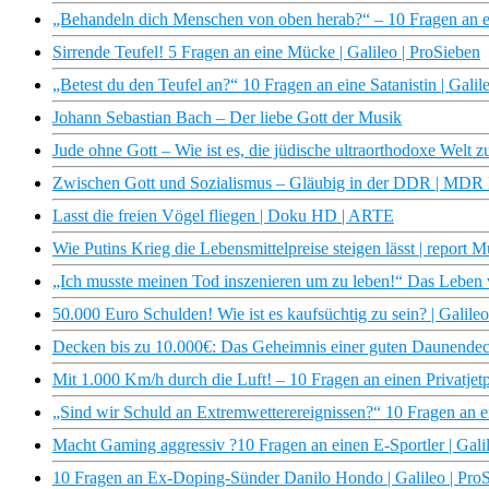
„Behandeln dich Menschen von oben herab?“ – 10 Fragen an ein
Sirrende Teufel! 5 Fragen an eine Mücke | Galileo | ProSieben
„Betest du den Teufel an?“ 10 Fragen an eine Satanistin | Galil
Johann Sebastian Bach – Der liebe Gott der Musik
Jude ohne Gott – Wie ist es, die jüdische ultraorthodoxe Welt 
Zwischen Gott und Sozialismus – Gläubig in der DDR | MD
Lasst die freien Vögel fliegen | Doku HD | ARTE
Wie Putins Krieg die Lebensmittelpreise steigen lässt | report
„Ich musste meinen Tod inszenieren um zu leben!“ Das Leben 
50.000 Euro Schulden! Wie ist es kaufsüchtig zu sein? | Galileo
Decken bis zu 10.000€: Das Geheimnis einer guten Daunendeck
Mit 1.000 Km/h durch die Luft! – 10 Fragen an einen Privatjetpi
„Sind wir Schuld an Extremwetterereignissen?“ 10 Fragen an ei
Macht Gaming aggressiv ?10 Fragen an einen E-Sportler | Gali
10 Fragen an Ex-Doping-Sünder Danilo Hondo | Galileo | Pro