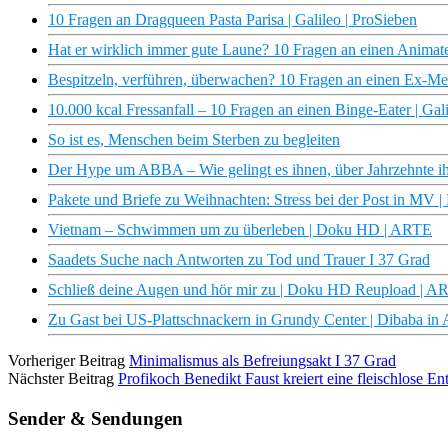
10 Fragen an Dragqueen Pasta Parisa | Galileo | ProSieben
Hat er wirklich immer gute Laune? 10 Fragen an einen Animateu
Bespitzeln, verführen, überwachen? 10 Fragen an einen Ex-Meta
10.000 kcal Fressanfall – 10 Fragen an einen Binge-Eater | Gal
So ist es, Menschen beim Sterben zu begleiten
Der Hype um ABBA – Wie gelingt es ihnen, über Jahrzehnte i
Pakete und Briefe zu Weihnachten: Stress bei der Post in MV
Vietnam – Schwimmen um zu überleben | Doku HD | ARTE
Saadets Suche nach Antworten zu Tod und Trauer I 37 Grad
Schließ deine Augen und hör mir zu | Doku HD Reupload | A
Zu Gast bei US-Plattschnackern in Grundy Center | Dibaba i
Vorheriger Beitrag
Minimalismus als Befreiungsakt I 37 Grad
Nächster Beitrag
Profikoch Benedikt Faust kreiert eine fleischlose Ent
Sender & Sendungen