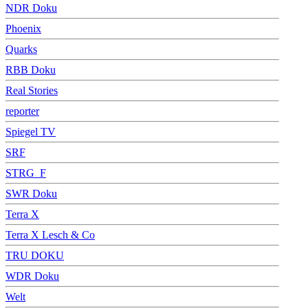
NDR Doku
Phoenix
Quarks
RBB Doku
Real Stories
reporter
Spiegel TV
SRF
STRG_F
SWR Doku
Terra X
Terra X Lesch & Co
TRU DOKU
WDR Doku
Welt