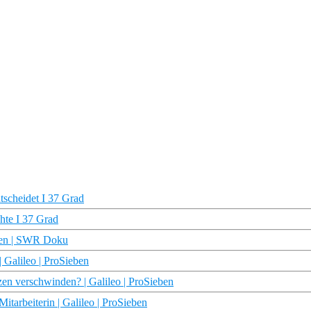
tscheidet I 37 Grad
hte I 37 Grad
eren | SWR Doku
 Galileo | ProSieben
zen verschwinden? | Galileo | ProSieben
tarbeiterin | Galileo | ProSieben