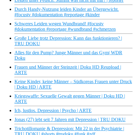
Leiden unter Fetisch: Stimmt was nicht mit mir? | reporter
Durch Handy-Nutzung leiden Kinder an Übergewicht.
#focustv #dokumentation #reportage #kinder
Schweres Leiden wegen Wundbrand! #focustv
#dokumentation #reportage #wundbrand #schmerzen
Große Liebe trotz Depression: Kann das funktionieren? |
TRU DOKU
Alles für den Pump? Junge Männer und das Gym| WDR
Doku
Frauen und Männer der Steinzeit | Doku HD Reupload |
ARTE
Keine Kinder, keine Männer – Südkoreas Frauen unter Druck
| Doku HD | ARTE
Kriegswaffe: Sexuelle Gewalt gegen Männer | Doku HD |
ARTE
Ich, lustlos. Depression | Psycho | ARTE
Jonas (27) lebt seit 7 Jahren mit Depression | TRU DOKU
Trichotillomanie & Depression: Mit 22 in der Psychiatrie |
TRU DOKU #shorts #trudoku #funk #zdf