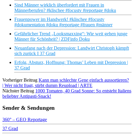
Sind Männer wirklich überfordert mit Frauen in
Männerberufen? #klischee #focustv #reportage #doku
Frauenpower im Handwerk! #klischee #focustv
#dokumentation #doku #reportage #frauen #männer
Gefährlicher Trend „Looksmaxxing“: Wie weit gehen junge
Männer für Schönheit? | ZDFinfo Doku
Neuanfang nach der Depression: Landwirt Christoph kämpft
sich zurück I 37 Grad
Erfolg, Absturz, Hoffnung: Thomas’ Leben mit Depression |
37 Grad
Vorheriger Beitrag
Kann man schlechte Gene einfach aussortieren?
| Wer nicht fragt, stirbt dumm Reupload | ARTE
Nächster Beitrag
1000 Tomaten, 40 Grad Sonne: So entsteht Italiens
beliebter Antipasti-Snack!
Sender & Sendungen
360° – GEO Reportage
37 Grad