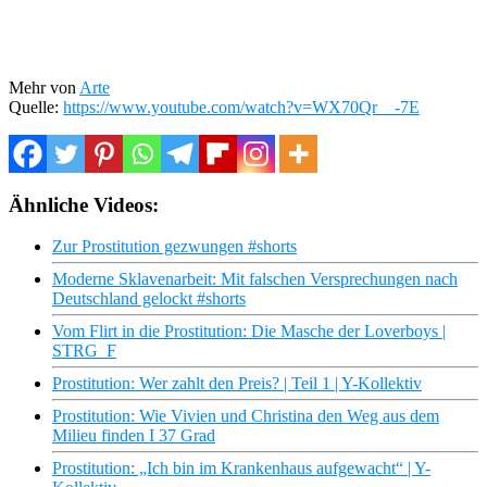
Mehr von
Arte
Quelle:
https://www.youtube.com/watch?v=WX70Qr__-7E
Ähnliche Videos:
Zur Prostitution gezwungen #shorts
Moderne Sklavenarbeit: Mit falschen Versprechungen nach
Deutschland gelockt #shorts
Vom Flirt in die Prostitution: Die Masche der Loverboys |
STRG_F
Prostitution: Wer zahlt den Preis? | Teil 1 | Y-Kollektiv
Prostitution: Wie Vivien und Christina den Weg aus dem
Milieu finden I 37 Grad
Prostitution: „Ich bin im Krankenhaus aufgewacht“ | Y-