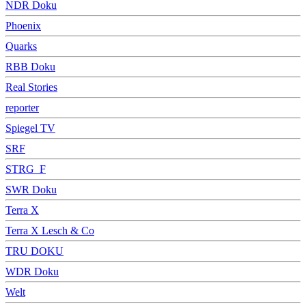
NDR Doku
Phoenix
Quarks
RBB Doku
Real Stories
reporter
Spiegel TV
SRF
STRG_F
SWR Doku
Terra X
Terra X Lesch & Co
TRU DOKU
WDR Doku
Welt