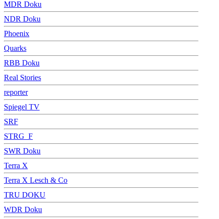
MDR Doku
NDR Doku
Phoenix
Quarks
RBB Doku
Real Stories
reporter
Spiegel TV
SRF
STRG_F
SWR Doku
Terra X
Terra X Lesch & Co
TRU DOKU
WDR Doku