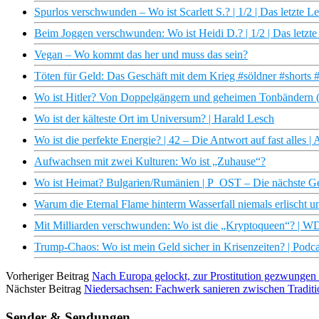
Spurlos verschwunden – Wo ist Scarlett S.? | 1/2 | Das letzte 
Beim Joggen verschwunden: Wo ist Heidi D.? | 1/2 | Das letzt
Vegan – Wo kommt das her und muss das sein?
Töten für Geld: Das Geschäft mit dem Krieg #söldner #shorts 
Wo ist Hitler? Von Doppelgängern und geheimen Tonbändern
Wo ist der kälteste Ort im Universum? | Harald Lesch
Wo ist die perfekte Energie? | 42 – Die Antwort auf fast alles 
Aufwachsen mit zwei Kulturen: Wo ist „Zuhause“?
Wo ist Heimat? Bulgarien/Rumänien | P_OST – Die nächste G
Warum die Eternal Flame hinterm Wasserfall niemals erlischt u
Mit Milliarden verschwunden: Wo ist die „Kryptoqueen“? | 
Trump-Chaos: Wo ist mein Geld sicher in Krisenzeiten? | Pod
Vorheriger Beitrag
Nach Europa gelockt, zur Prostitution gezwungen
Nächster Beitrag
Niedersachsen: Fachwerk sanieren zwischen Tradit
Sender & Sendungen