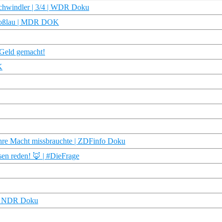
rschwindler | 3/4 | WDR Doku
 Roßlau | MDR DOK
 Geld gemacht!
K
ihre Macht missbrauchte | ZDFinfo Doku
sen reden! 🦊 | #DieFrage
 | NDR Doku