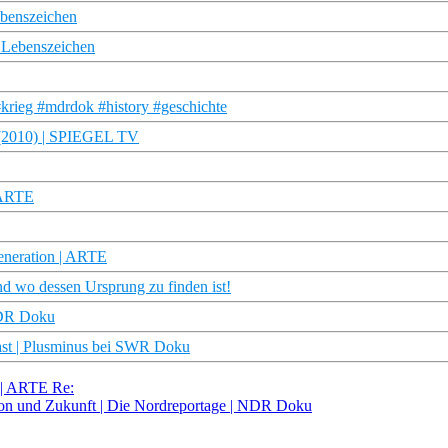
Lebenszeichen
e Lebenszeichen
#krieg #mdrdok #history #geschichte
 (2010) | SPIEGEL TV
| ARTE
eneration | ARTE
nd wo dessen Ursprung zu finden ist!
WDR Doku
cast | Plusminus bei SWR Doku
 | ARTE Re:
ion und Zukunft | Die Nordreportage | NDR Doku