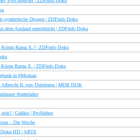
dler Yves Bouvier | ZDFinfo Doku
ku
r synthetische Drogen | ZDFinfo Doku
aus dem Ausland unterdrückt | ZDFinfo Doku
ands König Rama X.? | ZDFinfo Doku
Doku
er König Rama X. | ZDFinfo Doku
hebank in #Moskau
en Albrecht II. von Thüringen | MDR DOK
häuser #mittelalter
sein? | Galileo | ProSieben
uropa – Die Woche
) | Doku HD | ARTE