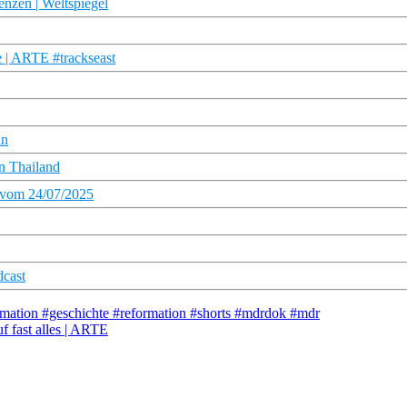
enzen | Weltspiegel
e | ARTE #trackseast
in
in Thailand
 vom 24/07/2025
dcast
mation #geschichte #reformation #shorts #mdrdok #mdr
fast alles | ARTE