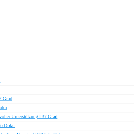
l
37 Grad
Doku
voller Unterstützung I 37 Grad
nfo Doku