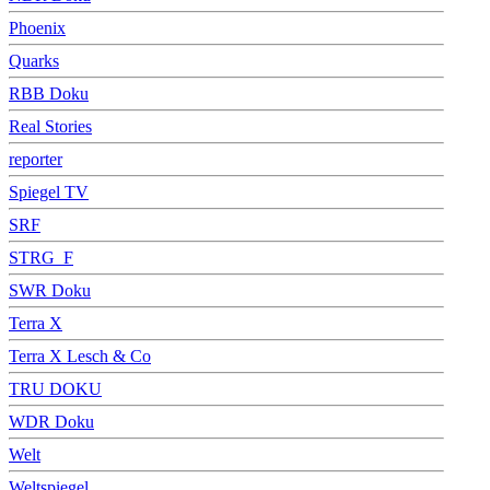
Phoenix
Quarks
RBB Doku
Real Stories
reporter
Spiegel TV
SRF
STRG_F
SWR Doku
Terra X
Terra X Lesch & Co
TRU DOKU
WDR Doku
Welt
Weltspiegel