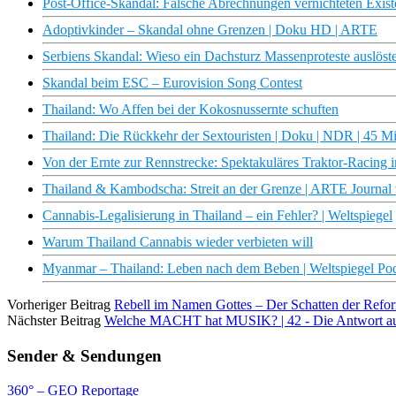
Post-Office-Skandal: Falsche Abrechnungen vernichteten Exist
Adoptivkinder – Skandal ohne Grenzen | Doku HD | ARTE
Serbiens Skandal: Wieso ein Dachsturz Massenproteste auslöst
Skandal beim ESC – Eurovision Song Contest
Thailand: Wo Affen bei der Kokosnussernte schuften
Thailand: Die Rückkehr der Sextouristen | Doku | NDR | 45 M
Von der Ernte zur Rennstrecke: Spektakuläres Traktor-Racing 
Thailand & Kambodscha: Streit an der Grenze | ARTE Journal
Cannabis-Legalisierung in Thailand – ein Fehler? | Weltspiegel
Warum Thailand Cannabis wieder verbieten will
Myanmar – Thailand: Leben nach dem Beben | Weltspiegel Po
Vorheriger Beitrag
Rebell im Namen Gottes – Der Schatten der Refor
Nächster Beitrag
Welche MACHT hat MUSIK? | 42 - Die Antwort auf 
Sender & Sendungen
360° – GEO Reportage