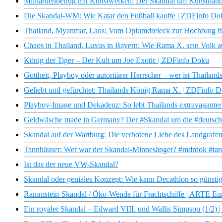
Milliardenbetrug mit Kunstwerken: Der Skandal um Kunsthän
Die Skandal-WM: Wie Katar den Fußball kaufte | ZDFinfo Do
Thailand, Myanmar, Laos: Vom Opiumdreieck zur Hochburg fü
Chaos in Thailand, Luxus in Bayern: Wie Rama X. sein Volk 
König der Tiger – Der Kult um Joe Exotic | ZDFinfo Doku
Gottheit, Playboy oder autoritärer Herrscher – wer ist Thail
Geliebt und gefürchtet: Thailands König Rama X. | ZDFinfo 
Playboy-Image und Dekadenz: So lebt Thailands extravagant
Geldwäsche made in Germany? Der #Skandal um die #deutsc
Skandal auf der Wartburg: Die verbotene Liebe des Landgraf
Tannhäuser: Wer war der Skandal-Minnesänger? #mdrdok #tann
Ist das der neue VW-Skandal?
Skandal oder geniales Konzept: Wie kann Decathlon so günstig 
Rammstein-Skandal / Öko-Wende für Frachtschiffe | ARTE E
Ein royaler Skandal – Edward VIII. und Wallis Simpson (1/2