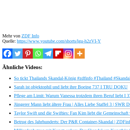
Mehr von
ZDF Info
Quelle:
https://www.youtube.com/shorts/lgu-h2zVI-Y
Ähnliche Videos:
So tickt Thailands Skandal-König #zdfinfo #Thailand #Skanda
Sarah ist objektophil und liebt ihre Boeing 737 I TRU DOKU
Pflege am Limit: Warum Vanessa trotzdem ihren Beruf liebt I 
Jüngerer Mann liebt ältere Frau | Alles Liebe Staffel 3 | SWR 
Taylor Swift und die Swifties: Fan Kim liebt die Gemeinschaft 
Betrug des Jahrhunderts: Der P&R Container-Skandal | ZDFi