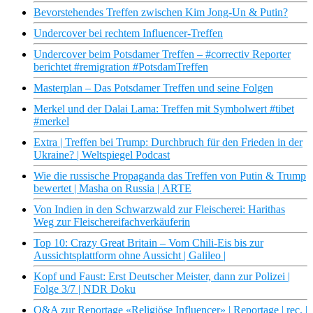
Bevorstehendes Treffen zwischen Kim Jong-Un & Putin?
Undercover bei rechtem Influencer-Treffen
Undercover beim Potsdamer Treffen – #correctiv Reporter
berichtet #remigration #PotsdamTreffen
Masterplan – Das Potsdamer Treffen und seine Folgen
Merkel und der Dalai Lama: Treffen mit Symbolwert #tibet
#merkel
Extra | Treffen bei Trump: Durchbruch für den Frieden in der
Ukraine? | Weltspiegel Podcast
Wie die russische Propaganda das Treffen von Putin & Trump
bewertet | Masha on Russia | ARTE
Von Indien in den Schwarzwald zur Fleischerei: Harithas
Weg zur Fleischereifachverkäuferin
Top 10: Crazy Great Britain – Vom Chili-Eis bis zur
Aussichtsplattform ohne Aussicht | Galileo |
Kopf und Faust: Erst Deutscher Meister, dann zur Polizei |
Folge 3/7 | NDR Doku
Q&A zur Reportage «Religiöse Influencer» | Reportage | rec. |