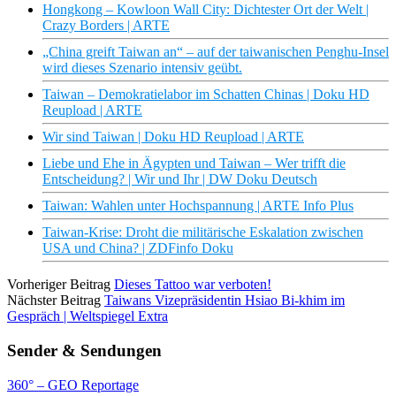
Hongkong – Kowloon Wall City: Dichtester Ort der Welt |
Crazy Borders | ARTE
„China greift Taiwan an“ – auf der taiwanischen Penghu-Insel
wird dieses Szenario intensiv geübt.
Taiwan – Demokratielabor im Schatten Chinas | Doku HD
Reupload | ARTE
Wir sind Taiwan | Doku HD Reupload | ARTE
Liebe und Ehe in Ägypten und Taiwan – Wer trifft die
Entscheidung? | Wir und Ihr | DW Doku Deutsch
Taiwan: Wahlen unter Hochspannung | ARTE Info Plus
Taiwan-Krise: Droht die militärische Eskalation zwischen
USA und China? | ZDFinfo Doku
Vorheriger Beitrag
Dieses Tattoo war verboten!
Nächster Beitrag
Taiwans Vizepräsidentin Hsiao Bi-khim im
Gespräch | Weltspiegel Extra
Sender & Sendungen
360° – GEO Reportage