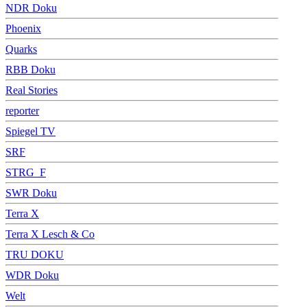
NDR Doku
Phoenix
Quarks
RBB Doku
Real Stories
reporter
Spiegel TV
SRF
STRG_F
SWR Doku
Terra X
Terra X Lesch & Co
TRU DOKU
WDR Doku
Welt