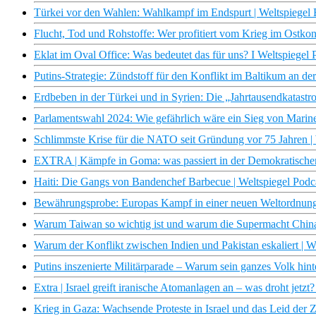
Türkei vor den Wahlen: Wahlkampf im Endspurt | Weltspiegel 
Flucht, Tod und Rohstoffe: Wer profitiert vom Krieg im Ostko
Eklat im Oval Office: Was bedeutet das für uns? I Weltspiegel
Putins-Strategie: Zündstoff für den Konflikt im Baltikum an d
Erdbeben in der Türkei und in Syrien: Die „Jahrtausendkatastro
Parlamentswahl 2024: Wie gefährlich wäre ein Sieg von Marine 
Schlimmste Krise für die NATO seit Gründung vor 75 Jahren | 
EXTRA | Kämpfe in Goma: was passiert in der Demokratischen
Haiti: Die Gangs von Bandenchef Barbecue | Weltspiegel Podca
Bewährungsprobe: Europas Kampf in einer neuen Weltordnung |
Warum Taiwan so wichtig ist und warum die Supermacht China e
Warum der Konflikt zwischen Indien und Pakistan eskaliert | W
Putins inszenierte Militärparade – Warum sein ganzes Volk hinte
Extra | Israel greift iranische Atomanlagen an – was droht jetzt?
Krieg in Gaza: Wachsende Proteste in Israel und das Leid der Zi