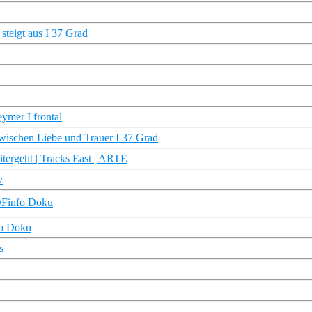
steigt aus I 37 Grad
ymer I frontal
 zwischen Liebe und Trauer I 37 Grad
tergeht | Tracks East | ARTE
v
ZDFinfo Doku
fo Doku
s