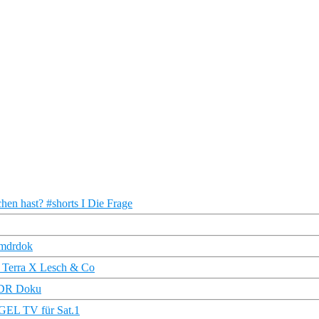
chen hast? #shorts I Die Frage
#mdrdok
 | Terra X Lesch & Co
 NDR Doku
EGEL TV für Sat.1