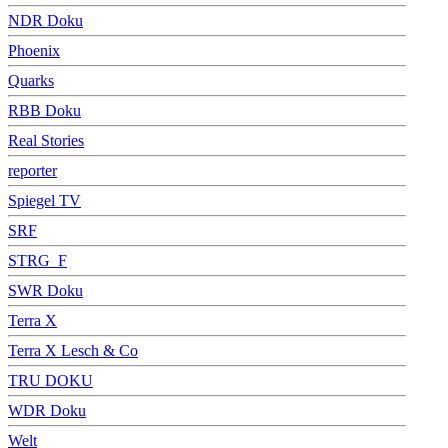
NDR Doku
Phoenix
Quarks
RBB Doku
Real Stories
reporter
Spiegel TV
SRF
STRG_F
SWR Doku
Terra X
Terra X Lesch & Co
TRU DOKU
WDR Doku
Welt