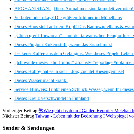
AFGHANISTAN: „Diese Aufnahmen sind komplett verboten!“ W
Verboten oder okay? Die größten Irrtümer im Möbelhaus
Dieses Haus steht auf dem Kopf! Das Baumwipfelhaus & wahr
„China greift Taiwan an“ – auf der taiwanischen Penghu-Insel w
Dieses Pinguin-Küken stirbt, wenn das Eis schmilzt
Leckerer Kaffee aus dem Gefängnis: Wie dieses Projekt Leben 
„Ich wähle dieses Jahr Trump!“ #focustv #reportage #dokumen
Dieses Hobby hat es in sich – Jörg züchtet Riesengemüse!
Dieses Wasser macht krank!
Service-Hinweis: Trinkt einen Schluck Wasser, wenn Ihr diese
Dieses Kreuz verschwindet in Finnland
Vorheriger Beitrag
🤯Wie geht das denn #Galileo Reporter Metehan 
Nächster Beitrag
Taiwan - Leben mit der Bedrohung I Weltspiegel vo
Sender & Sendungen