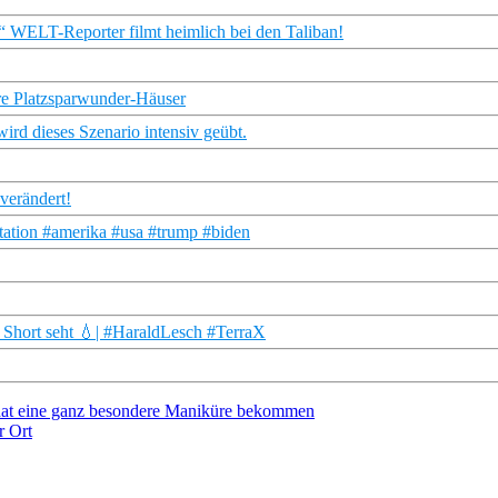
ELT-Reporter filmt heimlich bei den Taliban!
e Platzsparwunder-Häuser
ird dieses Szenario intensiv geübt.
verändert!
tation #amerika #usa #trump #biden
s Short seht 💧| #HaraldLesch #TerraX
hat eine ganz besondere Maniküre bekommen
r Ort