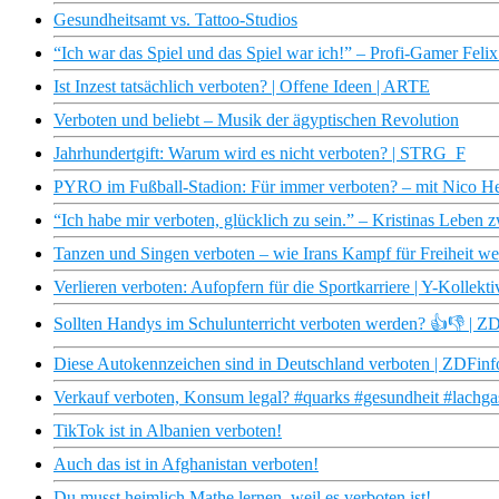
Gesundheitsamt vs. Tattoo-Studios
“Ich war das Spiel und das Spiel war ich!” – Profi-Gamer Felix 
Ist Inzest tatsächlich verboten? | Offene Ideen | ARTE
Verboten und beliebt – Musik der ägyptischen Revolution
Jahrhundertgift: Warum wird es nicht verboten? | STRG_F
PYRO im Fußball-Stadion: Für immer verboten? – mit Nico He
“Ich habe mir verboten, glücklich zu sein.” – Kristinas Leben
Tanzen und Singen verboten – wie Irans Kampf für Freiheit wei
Verlieren verboten: Aufopfern für die Sportkarriere | Y-Kollekti
Sollten Handys im Schulunterricht verboten werden? 👍👎 | 
Diese Autokennzeichen sind in Deutschland verboten | ZDFin
Verkauf verboten, Konsum legal? #quarks #gesundheit #lachga
TikTok ist in Albanien verboten!
Auch das ist in Afghanistan verboten!
Du musst heimlich Mathe lernen, weil es verboten ist!