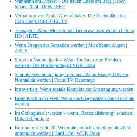
Wahnsinn am Everest – Die neuen Chefs am Berg | Hoch
hinaus 2024 | DOK | SRF
Verhaftung von Arafat Abou-Chaker: Die Rachepläne des
Clan-Chefs | SPIEGEL TV
Teenager – Wenn Mensch und Tier erwachsen werden | Doku
HD | ARTE
Wenn Drogen zur Sensation werden | Mit offenen Augen |
ARTE
Stress im Nationalpark – Wenn Touristen zum Problem
werden | Die Nordreportage | NDR Doku
Schönheitswahn bei jungen Frauen: Wenn Beauty-OPs zur
Normalität werden | Focus TV Reportage
Introvertiert: Wenn soziale Kontakte zur Anstrengung werden
Beste Köchin der Welt: Wenn aus Gegensätzen feine Gerichte
werden
Im Gefängnis alt werden – wenn „Resozialisierung“ scheitert |
Doku | Reportage
Burnout mit Ende 20: Wenn die einfachsten Dinge plötzlich
unmöglich werden | Hard Life | WDR Doku