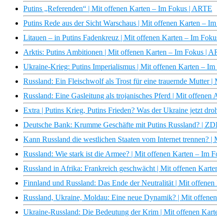
Putins „Referenden“ | Mit offenen Karten – Im Fokus | ARTE
Putins Rede aus der Sicht Warschaus | Mit offenen Karten – I
Litauen – in Putins Fadenkreuz | Mit offenen Karten – Im Fok
Arktis: Putins Ambitionen | Mit offenen Karten – Im Fokus | 
Ukraine-Krieg: Putins Imperialismus | Mit offenen Karten – I
Russland: Ein Fleischwolf als Trost für eine trauernde Mutter 
Russland: Eine Gasleitung als trojanisches Pferd | Mit offene
Extra | Putins Krieg, Putins Frieden? Was der Ukraine jetzt dro
Deutsche Bank: Krumme Geschäfte mit Putins Russland? | Z
Kann Russland die westlichen Staaten vom Internet trennen? |
Russland: Wie stark ist die Armee? | Mit offenen Karten – Im
Russland in Afrika: Frankreich geschwächt | Mit offenen Kart
Finnland und Russland: Das Ende der Neutralität | Mit offene
Russland, Ukraine, Moldau: Eine neue Dynamik? | Mit offene
Ukraine-Russland: Die Bedeutung der Krim | Mit offenen Kar