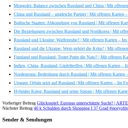
Mongolei: Balance zwischen Russland und China | Mit offene
China und Russland – ungleiche Partner | Mit offenen Karten
Baltische Staaten: Abkopplung von Russland | Mit offenen Ka
Die Beziehungen zwischen Russland und Nordkorea | Mit off
Russland und Ukraine: Waffenruhe? | Mit offenen Karten – I
Russland und die Ukraine: Wem gehört die Krim? | Mit offene
Finnland und Russland: Testet Putin die Nato? | Mit offenen 
Indien, China, Russland: Gipfeltreffen | Mit offenen Karten –
Nordeuropa: Bedrohung durch Russland | Mit offenen Karten 
Ungarn: Orbán setzt auf Russland | Mit offenen Karten – Im 
Hybrider Krieg: Russland und seine Spione | Mit offenen Kar
Vorheriger Beitrag
Glücksspiel: Europas unterschätzte Sucht? | ART
Nächster Beitrag
40 k Schulden durch Shopping I 37 Grad #storyofmy
Sender & Sendungen