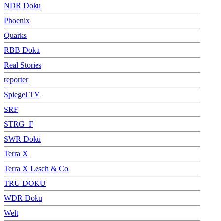
NDR Doku
Phoenix
Quarks
RBB Doku
Real Stories
reporter
Spiegel TV
SRF
STRG_F
SWR Doku
Terra X
Terra X Lesch & Co
TRU DOKU
WDR Doku
Welt