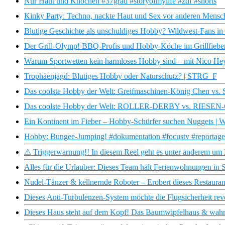
Nur Haut und Knochen #37grad #storyofmylife #zdf #shorts
Kinky Party: Techno, nackte Haut und Sex vor anderen Mensc
Blutige Geschichte als unschuldiges Hobby? Wildwest-Fans in 
Der Grill-Olymp! BBQ-Profis und Hobby-Köche im Grillfiebe
Warum Sportwetten kein harmloses Hobby sind – mit Nico Hey
Trophäenjagd: Blutiges Hobby oder Naturschutz? | STRG_F
Das coolste Hobby der Welt: Greifmaschinen-König Chen vs. S
Das coolste Hobby der Welt: ROLLER-DERBY vs. RIESEN-
Ein Kontinent im Fieber – Hobby-Schürfer suchen Nuggets | W
Hobby: Bungee-Jumping! #dokumentation #focustv #reportage
⚠ Triggerwarnung!! In diesem Reel geht es unter anderem um
Alles für die Urlauber: Dieses Team hält Ferienwohnungen in
Nudel-Tänzer & kellnernde Roboter – Erobert dieses Restaurant 
Dieses Anti-Turbulenzen-System möchte die Flugsicherheit revo
Dieses Haus steht auf dem Kopf! Das Baumwipfelhaus & wahr