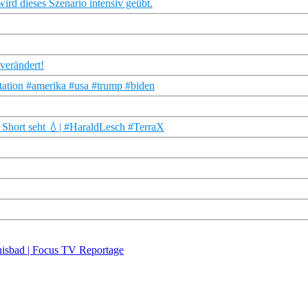
ird dieses Szenario intensiv geübt.
verändert!
tation #amerika #usa #trump #biden
s Short seht 💧| #HaraldLesch #TerraX
nisbad | Focus TV Reportage