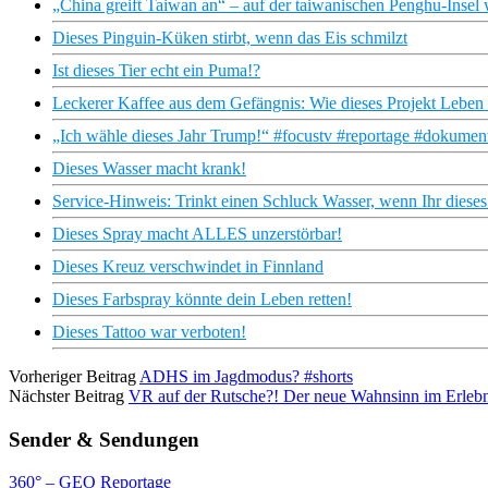
„China greift Taiwan an“ – auf der taiwanischen Penghu-Insel w
Dieses Pinguin-Küken stirbt, wenn das Eis schmilzt
Ist dieses Tier echt ein Puma!?
Leckerer Kaffee aus dem Gefängnis: Wie dieses Projekt Leben 
„Ich wähle dieses Jahr Trump!“ #focustv #reportage #dokumen
Dieses Wasser macht krank!
Service-Hinweis: Trinkt einen Schluck Wasser, wenn Ihr diese
Dieses Spray macht ALLES unzerstörbar!
Dieses Kreuz verschwindet in Finnland
Dieses Farbspray könnte dein Leben retten!
Dieses Tattoo war verboten!
Vorheriger Beitrag
ADHS im Jagdmodus? #shorts
Nächster Beitrag
VR auf der Rutsche?! Der neue Wahnsinn im Erleb
Sender & Sendungen
360° – GEO Reportage