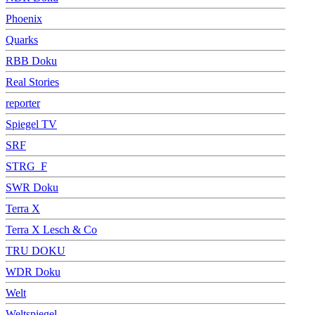
Phoenix
Quarks
RBB Doku
Real Stories
reporter
Spiegel TV
SRF
STRG_F
SWR Doku
Terra X
Terra X Lesch & Co
TRU DOKU
WDR Doku
Welt
Weltspiegel