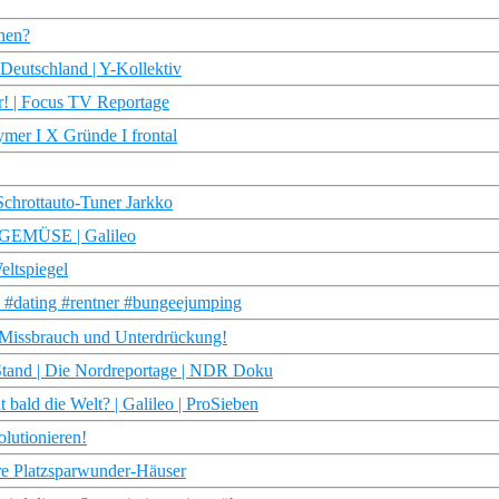
hen?
Deutschland | Y-Kollektiv
r! | Focus TV Reportage
mer I X Gründe I frontal
chrottauto-Tuner Jarkko
GEMÜSE | Galileo
eltspiegel
 #dating #rentner #bungeejumping
 Missbrauch und Unterdrückung!
 Stand | Die Nordreportage | NDR Doku
bald die Welt? | Galileo | ProSieben
lutionieren!
e Platzsparwunder-Häuser