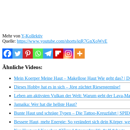
Mehr von
Y-Kollektiv
Quelle:
https://www.youtube.com/shorts/iqR7GnXoWvE
Ähnliche Videos:
Mein Koerper Meine Haut – Makellose Haut Wie geht das? |
Dieses Hobby hat es in sich – Jörg züchtet Riesengemüse!
Leben am aktivsten Vulkan der Welt: Warum geht der Lava-Man
Jamaika: Wer hat die hellste Haut?
Bunte Haut und schräge Typen – Die Tattoo-Kreuzfahrt | SPI
Bessere Haut, mehr Energie: So verändert sich dein Körper, we