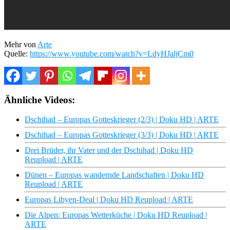
Mehr von
Arte
Quelle:
https://www.youtube.com/watch?v=LdyHJaljCm0
Ähnliche Videos:
Dschihad – Europas Gotteskrieger (2/3) | Doku HD | ARTE
Dschihad – Europas Gotteskrieger (3/3) | Doku HD | ARTE
Drei Brüder, ihr Vater und der Dschihad | Doku HD
Reupload | ARTE
Dünen – Europas wandernde Landschaften | Doku HD
Reupload | ARTE
Europas Libyen-Deal | Doku HD Reupload | ARTE
Die Alpen: Europas Wetterküche | Doku HD Reupload |
ARTE