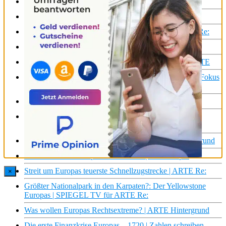
Countdown für Europas Astronauten | ARTE Re:
Europas Gemüseversorgung in Gefahr | ARTE Re:
Europas letzte Sherpas, Lastenträger der Tatra | ARTE Re:
Arm im reichsten Land Europas | ARTE Re:
Belgien : Im Herzen Europas | Mit offenen Karten | ARTE
Brüssel: Hauptstadt Europas | Mit offenen Karten – Im Fokus
| ARTE
Indische Truckerinnen auf Europas Straßen | ARTE Re:
Europas Automobilindustrie in der Sackgasse | ARTE
Hintergrund
Megafeuer: Risiken für Europas Städte | ARTE Hintergrund
Nutzt Russland Europas Schwächen? | ARTE #spot
Streit um Europas teuerste Schnellzugstrecke | ARTE Re:
×
Größter Nationalpark in den Karpaten?: Der Yellowstone
Europas | SPIEGEL TV für ARTE Re:
Was wollen Europas Rechtsextreme? | ARTE Hintergrund
Die erste Finanzkrise Europas – 1720 | Zahlen schreiben