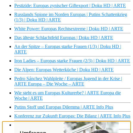
Pestizide: Europas zynischer Giftexport | Doku HD | ARTE
Russlands Spione im Norden Europas | Putins Schattenkrieg
(1/3) | Doku HD | ARTE
White Power: Europas Rechtsextreme | Doku HD | ARTE
Das älteste Schlachtfeld Europas | Doku HD | ARTE
An der Spitze – Europas starke Frauen (1/3) | Doku HD |
ARTE
Iron Ladies – Europas starke Frauen (2/3) | Doku HD | ARTE
Die Alpen: Europas Wetterküche | Doku HD | ARTE
Pedro Sánchez Wahlpleite / Europas Jugend in der Krise |
ARTE Europa – Die Woche – ARTE
Wie steht es um Europas Kulturerbe? | ARTE Europa die
Woche | ARTE
Putins Stoff und Europas Dilemma | ARTE Info Plus
Konferenz zur Zukunft Europas: Die Bilanz | ARTE Info Plus
Europas Friseure für den Umweltschutz | ARTE Re: