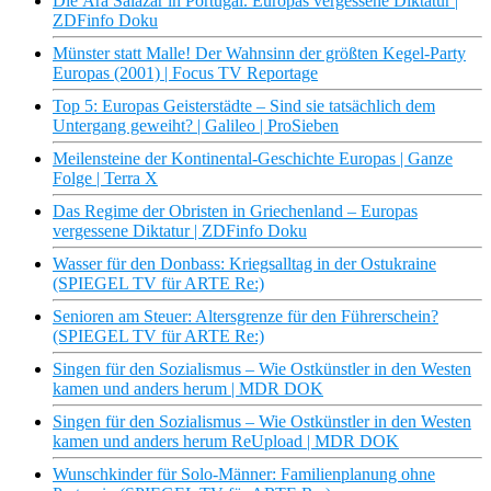
Die Ära Salazar in Portugal. Europas vergessene Diktatur |
ZDFinfo Doku
Münster statt Malle! Der Wahnsinn der größten Kegel-Party
Europas (2001) | Focus TV Reportage
Top 5: Europas Geisterstädte – Sind sie tatsächlich dem
Untergang geweiht? | Galileo | ProSieben
Meilensteine der Kontinental-Geschichte Europas | Ganze
Folge | Terra X
Das Regime der Obristen in Griechenland – Europas
vergessene Diktatur | ZDFinfo Doku
Wasser für den Donbass: Kriegsalltag in der Ostukraine
(SPIEGEL TV für ARTE Re:)
Senioren am Steuer: Altersgrenze für den Führerschein?
(SPIEGEL TV für ARTE Re:)
Singen für den Sozialismus – Wie Ostkünstler in den Westen
kamen und anders herum | MDR DOK
Singen für den Sozialismus – Wie Ostkünstler in den Westen
kamen und anders herum ReUpload | MDR DOK
Wunschkinder für Solo-Männer: Familienplanung ohne