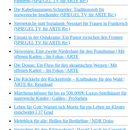
Partnerin (SPIEGEL TV für ARTE Re:)
Die Kabeljauzungen-Schneider: Traditionsjob für
norwegische Inselkinder (SPIEGEL TV für ARTE Re:)
Sterneküche statt Sozialamt: Neustart für Frauen in Frankreich
(SPIEGEL TV für ARTE Re:)
Einsatz in der Ostukraine: Ein Pastor zwischen den Fronten
(SPIEGEL TV für ARTE Re:)
Slowenien: Eine zweite Niederlage für den Populismus | Mit
offenen Karten – Im Fokus | ARTE
Die Donau: Ein Fluss für den ukrainischen Weizen | Mit
offenen Karten – Im Fokus | ARTE
Die Rückkehr der Rückepferde – Kraftpakete für den Wald |
ARTE Re: Reupload
Märchenschlösser für bis zu 500.000$: Luxus-Spielhäuser für
superreiche Kinder | Galileo | ProSieben
Leben für Gott: Warum sich Moritz für ein Leben im Kloster
entscheidet I 37 Grad
Mehrblick für alle: Brillen für Bedürftige | NDR Doku
Verzichten für den Klimaschutz? | Harald Lesch im Gespräch