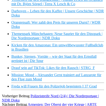
mit Dr. Björn Sörgel | Terra X Lesch & Co
Darboven – Leben für den Kaffee | Unsere Geschichte | NDR
Doku
Orangensaft: Wer zahlt den Preis für unseren Durst? | WDR
Doku
Themenpark Münchehagen: Neue Saurier für den Dinopark |
Die Nordreportage | NDR Doku
Kicken für den Amazonas: Ein umweltbewusster Fußballclub
in Brasilien
Bunker, Sirenen, Vorräte – wie der Staat für den Ernstfall
gerüstet ist | Die Spur
Drauf sein auf TikTok: Likes für den Rausch | STRG_F
Mission: Mond – Alexander Gerst trainiert auf Lanzarote für
den Flug zum Mond
Freda will Frauen für den Polizeijob begeistern I 37 Grad
Vorheriger Beitrag
Polizeistreife Nord (2/4) | Die Nordreportage |
NDR Doku
Nächster Beitrag
Armenien: Der Oberst der vier Kriege | ARTE