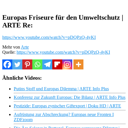
Europas Friseure für den Umweltschutz |
ARTE Re:
https://www.youtube.com/watch?v=pDQPzQ-4yKI
Mehr von
Arte
Quelle:
https://www.youtube.com/watch?v=pDQPzQ-4yKI
Ähnliche Videos:
Putins Stoff und Europas Dilemma | ARTE Info Plus
Konferenz zur Zukunft Europas: Die Bilanz | ARTE Info Plus
Pestizide: Europas zynischer Giftexport | Doku HD | ARTE
Aufrüstung zur Abschreckung? Europas neue Fronten I
ZDFzoom