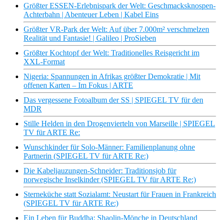
Größter ESSEN-Erlebnispark der Welt: Geschmacksknospen-
Achterbahn | Abenteuer Leben | Kabel Eins
Größter VR-Park der Welt: Auf über 7.000m² verschmelzen
Realität und Fantasie! | Galileo | ProSieben
Größter Kochtopf der Welt: Traditionelles Reisgericht im
XXL-Format
Nigeria: Spannungen in Afrikas größter Demokratie | Mit
offenen Karten – Im Fokus | ARTE
Das vergessene Fotoalbum der SS | SPIEGEL TV für den
MDR
Stille Helden in den Drogenvierteln von Marseille | SPIEGEL
TV für ARTE Re:
Wunschkinder für Solo-Männer: Familienplanung ohne
Partnerin (SPIEGEL TV für ARTE Re:)
Die Kabeljauzungen-Schneider: Traditionsjob für
norwegische Inselkinder (SPIEGEL TV für ARTE Re:)
Sterneküche statt Sozialamt: Neustart für Frauen in Frankreich
(SPIEGEL TV für ARTE Re:)
Ein Leben für Buddha: Shaolin-Mönche in Deutschland