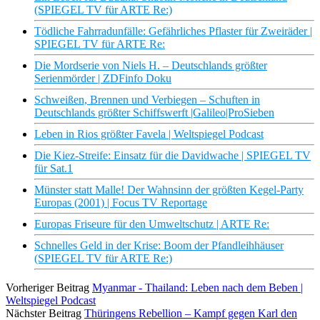
(SPIEGEL TV für ARTE Re:)
Tödliche Fahrradunfälle: Gefährliches Pflaster für Zweiräder |
SPIEGEL TV für ARTE Re:
Die Mordserie von Niels H. – Deutschlands größter
Serienmörder | ZDFinfo Doku
Schweißen, Brennen und Verbiegen – Schuften in
Deutschlands größter Schiffswerft |Galileo|ProSieben
Leben in Rios größter Favela | Weltspiegel Podcast
Die Kiez-Streife: Einsatz für die Davidwache | SPIEGEL TV
für Sat.1
Münster statt Malle! Der Wahnsinn der größten Kegel-Party
Europas (2001) | Focus TV Reportage
Europas Friseure für den Umweltschutz | ARTE Re:
Schnelles Geld in der Krise: Boom der Pfandleihhäuser
(SPIEGEL TV für ARTE Re:)
Vorheriger Beitrag
Myanmar - Thailand: Leben nach dem Beben |
Weltspiegel Podcast
Nächster Beitrag
Thüringens Rebellion – Kampf gegen Karl den