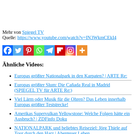
Mehr von
Spiegel TV
Quelle:
https://www.youtube.com/watch?v=IN3WkmCEkI4
Ähnliche Videos:
Europas größter Nationalpark in den Karpaten? | ARTE Re:
Europas größter Slum: Die Cañada Real in Madrid
(SPIEGEL TV für ARTE Re:)
Viel Lärm oder Musik für die Ohren? Das Leben innerhalb
Europas größter Teststrecke!
Amerikas Supervulkan Yellowstone: Welche Folgen hätte ein
Ausbruch? | ZDFinfo Doku
NATIONALPARK und beliebtes Reiseziel: Jörg Thiele auf
Tour durch den Harz | Abenteuer Leben