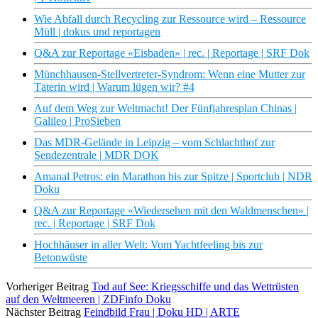
Wie Abfall durch Recycling zur Ressource wird – Ressource
Müll | dokus und reportagen
Q&A zur Reportage «Eisbaden» | rec. | Reportage | SRF Dok
Münchhausen-Stellvertreter-Syndrom: Wenn eine Mutter zur
Täterin wird | Warum lügen wir? #4
Auf dem Weg zur Weltmacht! Der Fünfjahresplan Chinas |
Galileo | ProSieben
Das MDR-Gelände in Leipzig – vom Schlachthof zur
Sendezentrale | MDR DOK
Amanal Petros: ein Marathon bis zur Spitze | Sportclub | NDR
Doku
Q&A zur Reportage «Wiedersehen mit den Waldmenschen» |
rec. | Reportage | SRF Dok
Hochhäuser in aller Welt: Vom Yachtfeeling bis zur
Betonwüste
Vorheriger Beitrag
Tod auf See: Kriegsschiffe und das Wettrüsten
auf den Weltmeeren | ZDFinfo Doku
Nächster Beitrag
Feindbild Frau | Doku HD | ARTE