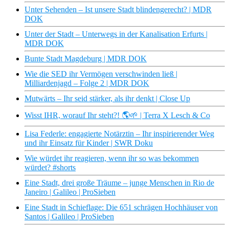
Unter Sehenden – Ist unsere Stadt blindengerecht? | MDR
DOK
Unter der Stadt – Unterwegs in der Kanalisation Erfurts |
MDR DOK
Bunte Stadt Magdeburg | MDR DOK
Wie die SED ihr Vermögen verschwinden ließ |
Milliardenjagd – Folge 2 | MDR DOK
Mutwärts – Ihr seid stärker, als ihr denkt | Close Up
Wisst IHR, worauf Ihr steht?! 🌎🌱 | Terra X Lesch & Co
Lisa Federle: engagierte Notärztin – Ihr inspirierender Weg
und ihr Einsatz für Kinder | SWR Doku
Wie würdet ihr reagieren, wenn ihr so was bekommen
würdet? #shorts
Eine Stadt, drei große Träume – junge Menschen in Rio de
Janeiro | Galileo | ProSieben
Eine Stadt in Schieflage: Die 651 schrägen Hochhäuser von
Santos | Galileo | ProSieben