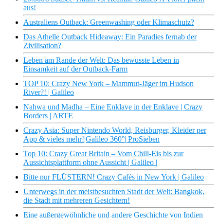
aus!
Australiens Outback: Greenwashing oder Klimaschutz?
Das Athelle Outback Hideaway: Ein Paradies fernab der
Zivilisation?
Leben am Rande der Welt: Das bewusste Leben in
Einsamkeit auf der Outback-Farm
TOP 10: Crazy New York – Mammut-Jäger im Hudson
River?! | Galileo
Nahwa und Madha – Eine Enklave in der Enklave | Crazy
Borders | ARTE
Crazy Asia: Super Nintendo World, Reisburger, Kleider per
App & vieles mehr!|Galileo 360°| ProSieben
Top 10: Crazy Great Britain – Vom Chili-Eis bis zur
Aussichtsplattform ohne Aussicht | Galileo |
Bitte nur FLÜSTERN! Crazy Cafés in New York | Galileo
Unterwegs in der meistbesuchten Stadt der Welt: Bangkok,
die Stadt mit mehreren Gesichtern!
Eine außergewöhnliche und andere Geschichte von Indien