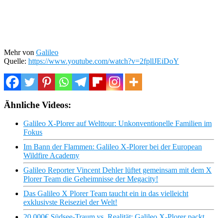
Mehr von
Galileo
Quelle:
https://www.youtube.com/watch?v=2fpllJEiDoY
Ähnliche Videos:
Galileo X-Plorer auf Welttour: Unkonventionelle Familien im
Fokus
Im Bann der Flammen: Galileo X-Plorer bei der European
Wildfire Academy
Galileo Reporter Vincent Dehler lüftet gemeinsam mit dem X
Plorer Team die Geheimnisse der Megacity!
Das Galileo X Plorer Team taucht ein in das vielleicht
exklusivste Reiseziel der Welt!
20.000€ Südsee-Traum vs. Realität: Galileo X-Plorer packt