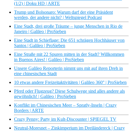
(1/2) | Doku HD | ARTE
Trump und Bolsonaro: Warum darf der eine Präsident
werden, der andere nicht? | Weltspiegel Podcast
Eine Stadt, drei große Träume – junge Menschen in Rio de
Janeiro | Galileo | ProSieben
Eine Stadt in Schieflage: Die 651 schrägen Hochhäuser von
Santos | Galileo | ProSieben
Eine Straße mit 22 Spuren mitten in der Stadt? Willkommen
in Buenos Aires! | Galileo | ProSieben
Unsere Galileo Reporterin nimmt uns mit auf ihren Dreh in
eine chinesischen Stadt
10 etwas andere Freizeitaktivitäten | Galileo 360° | ProSieben
Pferd oder Flugzeug? Diese Schulwege sind alles andere als
gewöhnlich! | Galileo | ProSieben
Konflikt im Chinesischen Meer – Spratly-Inseln | Crazy
Borders | ARTE
Crazy Penny: Party im Kult-Discounter | SPIEGEL TV
Neutral-Moresnet – Zinkimperium im Dreiländereck | Crazy