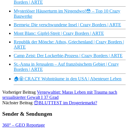
Borders | ARTE
Mysteriöser Häuserturm im Nirgendwo!😳 – Top 10 Crazy
Bauwerke
Bermeja: Die verschwundene Insel | Crazy Borders | ARTE
Mont Blanc: Gipfel-Streit | Crazy Borders | ARTE
Republik der Mönche: Athos, Griechenland | Crazy Borders |
ARTE
Camp Zeist: Der Lockerbie-Prozess | Crazy Borders | ARTE
St.-Anna in Jerusalem – Auf französischem Gebiet | Crazy
Borders | ARTE
🏠🤩 CRAZY Wohnträume in den USA | Abenteuer Leben
Vorheriger Beitrag
Vergewaltigt: Maras Leben mit Trauma nach
sexualisierter Gewalt I 37 Grad
Nächster Beitrag
😯BLUTTEST im Drogeriemarkt?
Sender & Sendungen
360° – GEO Reportage