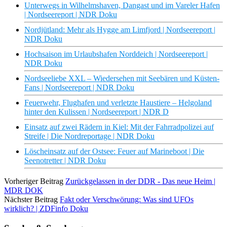
Unterwegs in Wilhelmshaven, Dangast und im Vareler Hafen
| Nordseereport | NDR Doku
Nordjütland: Mehr als Hygge am Limfjord | Nordseereport |
NDR Doku
Hochsaison im Urlaubshafen Norddeich | Nordseereport |
NDR Doku
Nordseeliebe XXL – Wiedersehen mit Seebären und Küsten-
Fans | Nordseereport | NDR Doku
Feuerwehr, Flughafen und verletzte Haustiere – Helgoland
hinter den Kulissen | Nordseereport | NDR D
Einsatz auf zwei Rädern in Kiel: Mit der Fahrradpolizei auf
Streife | Die Nordreportage | NDR Doku
Löscheinsatz auf der Ostsee: Feuer auf Marineboot | Die
Seenotretter | NDR Doku
Vorheriger Beitrag
Zurückgelassen in der DDR - Das neue Heim |
MDR DOK
Nächster Beitrag
Fakt oder Verschwörung: Was sind UFOs
wirklich? | ZDFinfo Doku