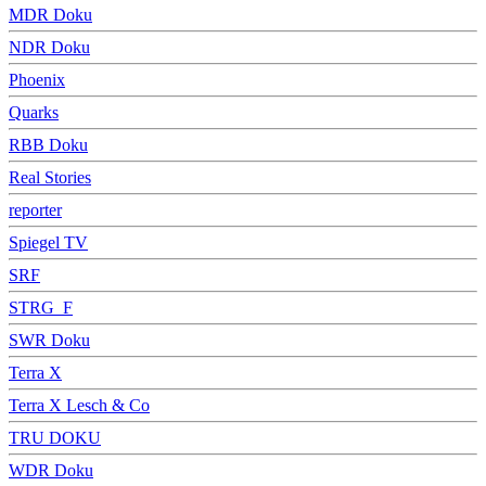
MDR Doku
NDR Doku
Phoenix
Quarks
RBB Doku
Real Stories
reporter
Spiegel TV
SRF
STRG_F
SWR Doku
Terra X
Terra X Lesch & Co
TRU DOKU
WDR Doku