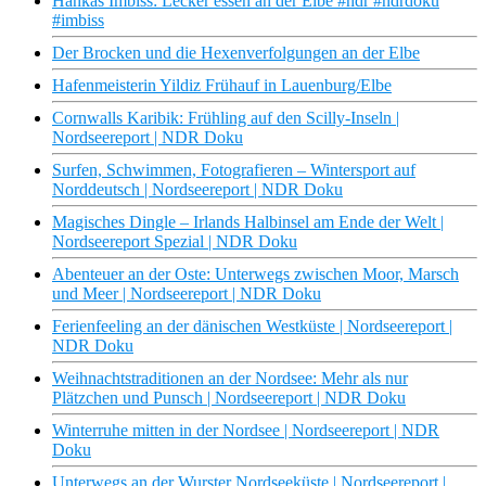
Hankas Imbiss: Lecker essen an der Elbe #ndr #ndrdoku
#imbiss
Der Brocken und die Hexenverfolgungen an der Elbe
Hafenmeisterin Yildiz Frühauf in Lauenburg/Elbe
Cornwalls Karibik: Frühling auf den Scilly-Inseln |
Nordseereport | NDR Doku
Surfen, Schwimmen, Fotografieren – Wintersport auf
Norddeutsch | Nordseereport | NDR Doku
Magisches Dingle – Irlands Halbinsel am Ende der Welt |
Nordseereport Spezial | NDR Doku
Abenteuer an der Oste: Unterwegs zwischen Moor, Marsch
und Meer | Nordseereport | NDR Doku
Ferienfeeling an der dänischen Westküste | Nordseereport |
NDR Doku
Weihnachtstraditionen an der Nordsee: Mehr als nur
Plätzchen und Punsch | Nordseereport | NDR Doku
Winterruhe mitten in der Nordsee | Nordseereport | NDR
Doku
Unterwegs an der Wurster Nordseeküste | Nordseereport |