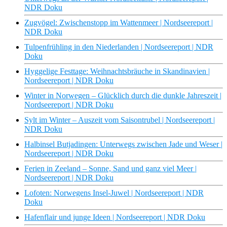
NDR Doku
Zugvögel: Zwischenstopp im Wattenmeer | Nordseereport |
NDR Doku
Tulpenfrühling in den Niederlanden | Nordseereport | NDR
Doku
Hyggelige Festtage: Weihnachtsbräuche in Skandinavien |
Nordseereport | NDR Doku
Winter in Norwegen – Glücklich durch die dunkle Jahreszeit |
Nordseereport | NDR Doku
Sylt im Winter – Auszeit vom Saisontrubel | Nordseereport |
NDR Doku
Halbinsel Butjadingen: Unterwegs zwischen Jade und Weser |
Nordseereport | NDR Doku
Ferien in Zeeland – Sonne, Sand und ganz viel Meer |
Nordseereport | NDR Doku
Lofoten: Norwegens Insel-Juwel | Nordseereport | NDR
Doku
Hafenflair und junge Ideen | Nordseereport | NDR Doku