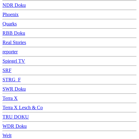
NDR Doku
Phoenix
Quarks
RBB Doku
Real Stories
reporter
Spiegel TV
SRF
STRG_F
SWR Doku
Terra X
Terra X Lesch & Co
TRU DOKU
WDR Doku
Welt