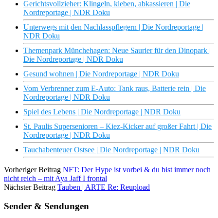
Gerichtsvollzieher: Klingeln, kleben, abkassieren | Die
Nordreportage | NDR Doku
Unterwegs mit den Nachlasspflegern | Die Nordreportage |
NDR Doku
Themenpark Münchehagen: Neue Saurier für den Dinopark |
Die Nordreportage | NDR Doku
Gesund wohnen | Die Nordreportage | NDR Doku
Vom Verbrenner zum E-Auto: Tank raus, Batterie rein | Die
Nordreportage | NDR Doku
Spiel des Lebens | Die Nordreportage | NDR Doku
St. Paulis Supersenioren – Kiez-Kicker auf großer Fahrt | Die
Nordreportage | NDR Doku
Tauchabenteuer Ostsee | Die Nordreportage | NDR Doku
Vorheriger Beitrag
NFT: Der Hype ist vorbei & du bist immer noch
nicht reich – mit Aya Jaff I frontal
Nächster Beitrag
Tauben | ARTE Re: Reupload
Sender & Sendungen