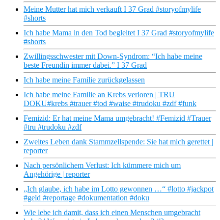
Meine Mutter hat mich verkauft I 37 Grad #storyofmylife
#shorts
Ich habe Mama in den Tod begleitet I 37 Grad #storyofmylife
#shorts
Zwillingsschwester mit Down-Syndrom: “Ich habe meine
beste Freundin immer dabei.” I 37 Grad
Ich habe meine Familie zurückgelassen
Ich habe meine Familie an Krebs verloren | TRU
DOKU#krebs #trauer #tod #waise #trudoku #zdf #funk
Femizid: Er hat meine Mama umgebracht! #Femizid #Trauer
#tru #trudoku #zdf
Zweites Leben dank Stammzellspende: Sie hat mich gerettet |
reporter
Nach persönlichem Verlust: Ich kümmere mich um
Angehörige | reporter
„Ich glaube, ich habe im Lotto gewonnen …“ #lotto #jackpot
#geld #reportage #dokumentation #doku
Wie lebe ich damit, dass ich einen Menschen umgebracht