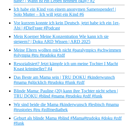
habe? | Wann ist ein Leben nehmen okay? #2
Ich habe ein Kind von einem anonymen Samenspender! |
Solo Mutter – Ich will jetzt ein Kind #6
Vor kurzem konnte ich kein Deutsch, jetzt habe ich ein 1er-
Abi | #DieFrage #Podcast
Mein Koerper Meine Konzentration Wie kann ich sie
steigern? | Doku ARD Wissen | ARD 2025
Meine Eltern wollten mich nicht #paralympics #schwimmen
#olympia #tru #trudoku #zdf
Resozialisiert? Jetzt kämpfe ich um meine Tochter I Macht
Knast krimineller? #4
Das Beste am Mama sein | TRU DOKU #kinderwunsch
#mama #glücklich #trudoku #funk #zdf
Blinde Mama: Pauline (20) kann ihre Tochter nicht sehen |
TRU DOKU #blind #mama #trudoku #zdf #funk
Wir sind beide die Mama #kinderwunsch #lesbisch #mama
#trustories #tru #zdfmediathek
Geburt als blinde Mama #blind #Mama#trudoku #doku #zdf
#funk