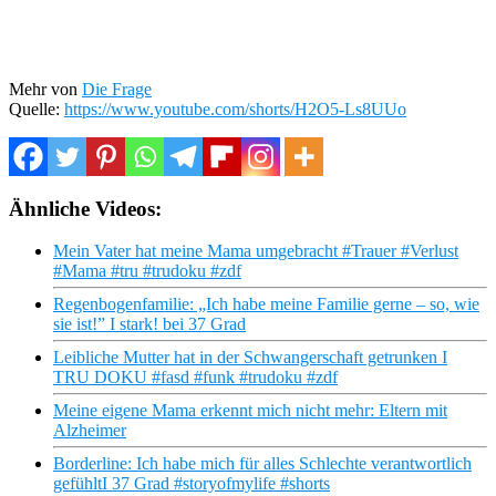
Mehr von
Die Frage
Quelle:
https://www.youtube.com/shorts/H2O5-Ls8UUo
Ähnliche Videos:
Mein Vater hat meine Mama umgebracht #Trauer #Verlust
#Mama #tru #trudoku #zdf
Regenbogenfamilie: „Ich habe meine Familie gerne – so, wie
sie ist!” I stark! bei 37 Grad
Leibliche Mutter hat in der Schwangerschaft getrunken I
TRU DOKU #fasd #funk #trudoku #zdf
Meine eigene Mama erkennt mich nicht mehr: Eltern mit
Alzheimer
Borderline: Ich habe mich für alles Schlechte verantwortlich
gefühltI 37 Grad #storyofmylife #shorts