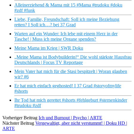
Alleinerziehend & Mama mit 15 #Mama #trudoku #doku
#zdf #funk
Liebe, Familie, Freundschaft: Soll ich meine Beziehung
retten? I Soll ich…? bei 37 Grad
Warten auf ein Wunder: Ich lebe mit einem Herz in der
Tasche! | Muss ich meine Organe spenden?
Meine Mama im Krieg | SWR Doku
„Meine Mama ist Bodybuilderin!“ Die wohl stärkste Hausfrau
Deutschlands | Focus TV Reportage
Mein Vater hat mich für die Stasi bespitzelt | Woran glauben
wir? #6
Er hat mich einfach geghosted! I 37 Grad #storyofmylife
#shorts
Ihr Tod hat mich gerettet #shorts #fehlgeburt #sternenkinder
#trudoku #zdf
Vorheriger Beitrag
Ich und Burnout | Psycho | ARTE
Nächster Beitrag
Vergewaltigt, aber nicht verstummt! | Doku HD |
ARTE