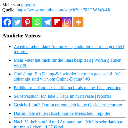
Mehr von
reporter
Quelle:
https://www.youtube.com/watch?v=J5UGWJaQ-kk
Ähnliche Videos:
Zweites Leben dank Stammzellspende: Sie hat mich gerettet |
reporter
Mein Vater hat mich für die Stasi bespitzelt | Woran glauben
wir? #6
Catfishing: Ein Dating-Schwindler hat mich getäuscht! | Wie
abhängig sind wir vom Online-Dating? #3
Politiker mit Tourette: Ich bin mehr als meine Tics | reporter
Selbstversuch: Ich lebe 3 Tage im Metaverse | reporter
Gesichtsblind? Darum erkenne ich keine Gesichter | reporter
Darum date ich psychisch kranke Menschen | reporter
Nach Verkehrsunfall und Amputation: “Ich bin sehr dankbar
für mein Leben.” I 37 Grad