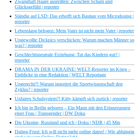
Zwanghaft Haare ausreißen: Zwischen Scham und
Glücksgefühl | reporter
Ständig auf LSD: Das erhofft sich Bastian vom Microdosing |
reporter
Lebenslang belogen: Mein Vater ist nicht mein Vater | reporter
Ungewollte Dickpics verschicken: Warum machen Männer so
was? | reporter
Geschlechtsneutrale Erziehung: Tut das Kindern gut? |
reporter
DRAMA IN DER UKRAINE: WELT-Reporter im Krieg –
Einblicke in eine Redaktion | WELT Reportage
Ungerecht?! Warum ignoriert die Sportwissenschaft den
Zyklus? | reporter
Unfaires Schulsystem?! Kitty kämpft sich zurück | reporter
Ich bin in Berlin geboren – Ein Mann mit den Erinnerungen
einer Frau | Transgender | DW Doku
Die Ukraine, Russland und ich | Doku | NDR | 45 Min
Dating-Frust: Ich will nicht mehr online daten! | Wie abhängig