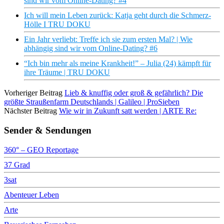
sind wir vom Online-Dating? #4
Ich will mein Leben zurück: Katja geht durch die Schmerz-
Hölle I TRU DOKU
Ein Jahr verliebt: Treffe ich sie zum ersten Mal? | Wie
abhängig sind wir vom Online-Dating? #6
“Ich bin mehr als meine Krankheit!” – Julia (24) kämpft für
ihre Träume | TRU DOKU
Vorheriger Beitrag
Lieb & knuffig oder groß & gefährlich? Die
größte Straußenfarm Deutschlands | Galileo | ProSieben
Nächster Beitrag
Wie wir in Zukunft satt werden | ARTE Re:
Sender & Sendungen
360° – GEO Reportage
37 Grad
3sat
Abenteuer Leben
Arte