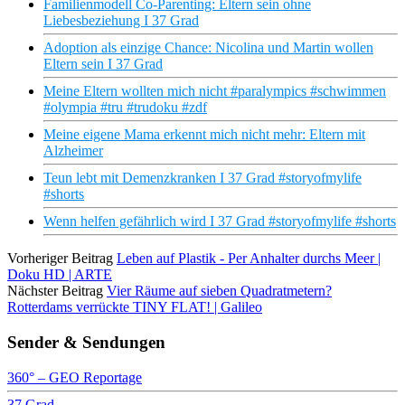
Familienmodell Co-Parenting: Eltern sein ohne
Liebesbeziehung I 37 Grad
Adoption als einzige Chance: Nicolina und Martin wollen
Eltern sein I 37 Grad
Meine Eltern wollten mich nicht #paralympics #schwimmen
#olympia #tru #trudoku #zdf
Meine eigene Mama erkennt mich nicht mehr: Eltern mit
Alzheimer
Teun lebt mit Demenzkranken I 37 Grad #storyofmylife
#shorts
Wenn helfen gefährlich wird I 37 Grad #storyofmylife #shorts
Vorheriger Beitrag
Leben auf Plastik - Per Anhalter durchs Meer |
Doku HD | ARTE
Nächster Beitrag
Vier Räume auf sieben Quadratmetern?
Rotterdams verrückte TINY FLAT! | Galileo
Sender & Sendungen
360° – GEO Reportage
37 Grad