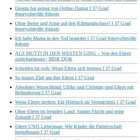
Dennis hat genug von Online-Dating I 37 Grad
#storyofmylife #shorts
Ohne Beine und Arme auf den Kilimandscharo? I 37 Grad
#storyofmylife #shorts
Ich habe Mama in den Tod begleitet I 37 Grad #storyofmylife
#shorts
ALS MUTTI IN DEN WESTEN GING – Von den Eltern
zurückgelassen | MDR DOK
Scheiden tut weh: Wenn Eltern sich trennen I 37 Grad
So trauert Zîné um ihre Eltern I 37 Grad
Absolutes Wunschkind: Ulrike und Christian sind Eltern mit
Behinderung I 37 Grad
Wenn Eltern sterben: Ein Hörbuch als Vermächtnis I 37 Grad
Ohne Eltern im fremden Land: Samirs Flucht und seine
Zukunft I 37 Grad
Eltern UND Liebespaar: Wie Kinder die Partnerschaft
beeinflussen I 37 Grad