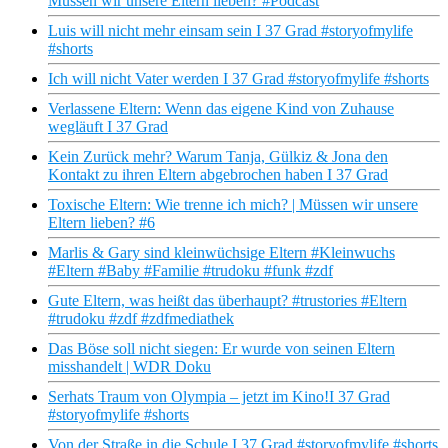
Müssen wir unsere Eltern lieben? #Podcast
Luis will nicht mehr einsam sein I 37 Grad #storyofmylife
#shorts
Ich will nicht Vater werden I 37 Grad #storyofmylife #shorts
Verlassene Eltern: Wenn das eigene Kind von Zuhause
wegläuft I 37 Grad
Kein Zurück mehr? Warum Tanja, Gülkiz & Jona den
Kontakt zu ihren Eltern abgebrochen haben I 37 Grad
Toxische Eltern: Wie trenne ich mich? | Müssen wir unsere
Eltern lieben? #6
Marlis & Gary sind kleinwüchsige Eltern #Kleinwuchs
#Eltern #Baby #Familie #trudoku #funk #zdf
Gute Eltern, was heißt das überhaupt? #trustories #Eltern
#trudoku #zdf #zdfmediathek
Das Böse soll nicht siegen: Er wurde von seinen Eltern
misshandelt | WDR Doku
Serhats Traum von Olympia – jetzt im Kino!I 37 Grad
#storyofmylife #shorts
Von der Straße in die Schule I 37 Grad #storyofmylife #shorts