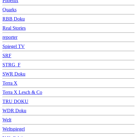
Phoenix
Quarks
RBB Doku
Real Stories
reporter
Spiegel TV
SRF
STRG_F
SWR Doku
Terra X
Terra X Lesch & Co
TRU DOKU
WDR Doku
Welt
Weltspiegel