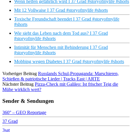
Wenn helfen gefährlich wird I 37 Grad #storyofmylife #shorts
Mit 12 Vollwaise I 37 Grad #storyofmylife #shorts
Toxische Freundschaft beendet I 37 Grad #storyofmylife
#shorts
Wie sieht das Leben nach dem Tod aus? I 37 Grad
#storyofmylife #shorts
Intimität für Menschen mit Behinderung I 37 Grad
#storyofmylife #shorts
Mobbing wegen Diabetes I 37 Grad #storyofmylife #shorts
Vorheriger Beitrag
Russlands Schul-Propaganda: Marschieren,
Schießen & patriotische Lieder | Tracks East | ARTE
Nächster Beitrag
Pizza-Check mit Galileo: Ist frischer Teig die
Mühe wirklich wert?
Sender & Sendungen
360° – GEO Reportage
37 Grad
3sat