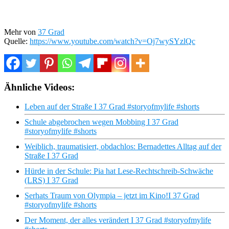
Mehr von
37 Grad
Quelle:
https://www.youtube.com/watch?v=Oj7wySYzlQc
Ähnliche Videos:
Leben auf der Straße I 37 Grad #storyofmylife #shorts
Schule abgebrochen wegen Mobbing I 37 Grad
#storyofmylife #shorts
Weiblich, traumatisiert, obdachlos: Bernadettes Alltag auf der
Straße I 37 Grad
Hürde in der Schule: Pia hat Lese-Rechtschreib-Schwäche
(LRS) I 37 Grad
Serhats Traum von Olympia – jetzt im Kino!I 37 Grad
#storyofmylife #shorts
Der Moment, der alles verändert I 37 Grad #storyofmylife