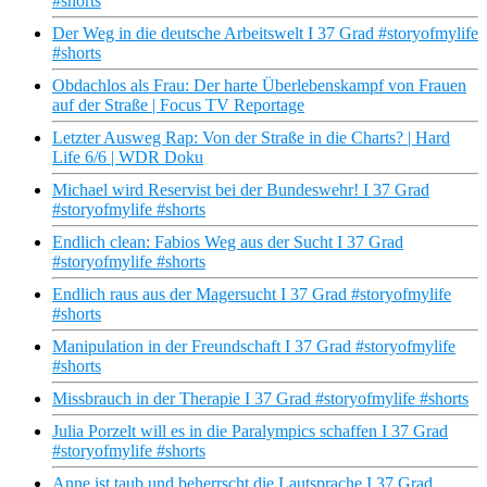
#shorts
Der Weg in die deutsche Arbeitswelt I 37 Grad #storyofmylife
#shorts
Obdachlos als Frau: Der harte Überlebenskampf von Frauen
auf der Straße | Focus TV Reportage
Letzter Ausweg Rap: Von der Straße in die Charts? | Hard
Life 6/6 | WDR Doku
Michael wird Reservist bei der Bundeswehr! I 37 Grad
#storyofmylife #shorts
Endlich clean: Fabios Weg aus der Sucht I 37 Grad
#storyofmylife #shorts
Endlich raus aus der Magersucht I 37 Grad #storyofmylife
#shorts
Manipulation in der Freundschaft I 37 Grad #storyofmylife
#shorts
Missbrauch in der Therapie I 37 Grad #storyofmylife #shorts
Julia Porzelt will es in die Paralympics schaffen I 37 Grad
#storyofmylife #shorts
Anne ist taub und beherrscht die Lautsprache I 37 Grad