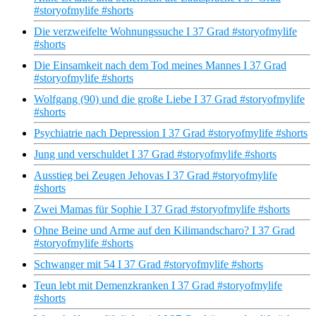
#storyofmylife #shorts
Die verzweifelte Wohnungssuche I 37 Grad #storyofmylife
#shorts
Die Einsamkeit nach dem Tod meines Mannes I 37 Grad
#storyofmylife #shorts
Wolfgang (90) und die große Liebe I 37 Grad #storyofmylife
#shorts
Psychiatrie nach Depression I 37 Grad #storyofmylife #shorts
Jung und verschuldet I 37 Grad #storyofmylife #shorts
Ausstieg bei Zeugen Jehovas I 37 Grad #storyofmylife
#shorts
Zwei Mamas für Sophie I 37 Grad #storyofmylife #shorts
Ohne Beine und Arme auf den Kilimandscharo? I 37 Grad
#storyofmylife #shorts
Schwanger mit 54 I 37 Grad #storyofmylife #shorts
Teun lebt mit Demenzkranken I 37 Grad #storyofmylife
#shorts