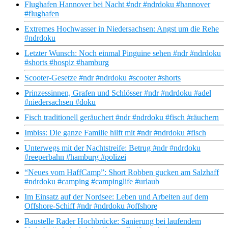
Flughafen Hannover bei Nacht #ndr #ndrdoku #hannover
#flughafen
Extremes Hochwasser in Niedersachsen: Angst um die Rehe
#ndrdoku
Letzter Wunsch: Noch einmal Pinguine sehen #ndr #ndrdoku
#shorts #hospiz #hamburg
Scooter-Gesetze #ndr #ndrdoku #scooter #shorts
Prinzessinnen, Grafen und Schlösser #ndr #ndrdoku #adel
#niedersachsen #doku
Fisch traditionell geräuchert #ndr #ndrdoku #fisch #räuchern
Imbiss: Die ganze Familie hilft mit #ndr #ndrdoku #fisch
Unterwegs mit der Nachtstreife: Betrug #ndr #ndrdoku
#reeperbahn #hamburg #polizei
“Neues vom HaffCamp”: Short Robben gucken am Salzhaff
#ndrdoku #camping #campinglife #urlaub
Im Einsatz auf der Nordsee: Leben und Arbeiten auf dem
Offshore-Schiff #ndr #ndrdoku #offshore
Baustelle Rader Hochbrücke: Sanierung bei laufendem