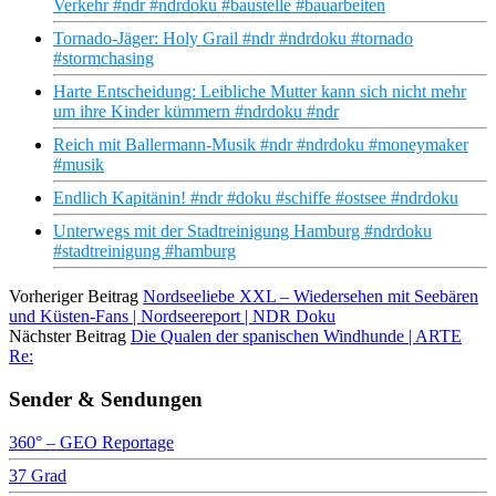
Verkehr #ndr #ndrdoku #baustelle #bauarbeiten
Tornado-Jäger: Holy Grail #ndr #ndrdoku #tornado
#stormchasing
Harte Entscheidung: Leibliche Mutter kann sich nicht mehr
um ihre Kinder kümmern #ndrdoku #ndr
Reich mit Ballermann-Musik #ndr #ndrdoku #moneymaker
#musik
Endlich Kapitänin! #ndr #doku #schiffe #ostsee #ndrdoku
Unterwegs mit der Stadtreinigung Hamburg #ndrdoku
#stadtreinigung #hamburg
Vorheriger Beitrag
Nordseeliebe XXL – Wiedersehen mit Seebären
und Küsten-Fans | Nordseereport | NDR Doku
Nächster Beitrag
Die Qualen der spanischen Windhunde | ARTE
Re:
Sender & Sendungen
360° – GEO Reportage
37 Grad