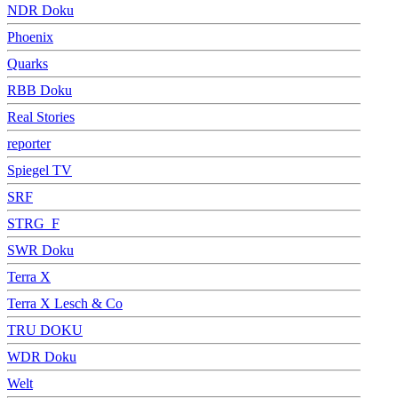
NDR Doku
Phoenix
Quarks
RBB Doku
Real Stories
reporter
Spiegel TV
SRF
STRG_F
SWR Doku
Terra X
Terra X Lesch & Co
TRU DOKU
WDR Doku
Welt