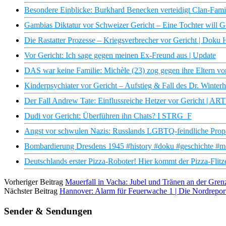
Besondere Einblicke: Burkhard Benecken verteidigt Clan-Fami
Gambias Diktatur vor Schweizer Gericht – Eine Tochter will Ge
Die Rastatter Prozesse – Kriegsverbrecher vor Gericht | Dok
Vor Gericht: Ich sage gegen meinen Ex-Freund aus | Update
DAS war keine Familie: Michèle (23) zog gegen ihre Eltern 
Kinderpsychiater vor Gericht – Aufstieg & Fall des Dr. Winte
Der Fall Andrew Tate: Einflussreiche Hetzer vor Gericht | AR
Dudi vor Gericht: Überführen ihn Chats? I STRG_F
Angst vor schwulen Nazis: Russlands LGBTQ-feindliche Pro
Bombardierung Dresdens 1945 #history #doku #geschichte #m
Deutschlands erster Pizza-Roboter! Hier kommt der Pizza-Flitze
Vorheriger Beitrag
Mauerfall in Vacha: Jubel und Tränen an der Gre
Nächster Beitrag
Hannover: Alarm für Feuerwache 1 | Die Nordrepo
Sender & Sendungen