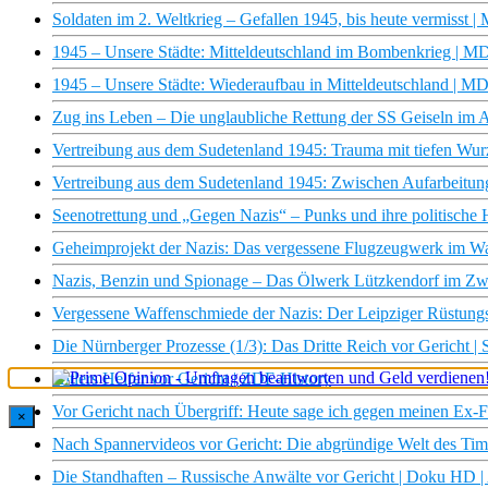
Soldaten im 2. Weltkrieg – Gefallen 1945, bis heute vermiss
1945 – Unsere Städte: Mitteldeutschland im Bombenkrieg |
1945 – Unsere Städte: Wiederaufbau in Mitteldeutschland |
Zug ins Leben – Die unglaubliche Rettung der SS Geiseln i
Vertreibung aus dem Sudetenland 1945: Trauma mit tiefen W
Vertreibung aus dem Sudetenland 1945: Zwischen Aufarbeit
Seenotrettung und „Gegen Nazis“ – Punks und ihre politisc
Geheimprojekt der Nazis: Das vergessene Flugzeugwerk im 
Nazis, Benzin und Spionage – Das Ölwerk Lützkendorf im Z
Vergessene Waffenschmiede der Nazis: Der Leipziger Rüst
Die Nürnberger Prozesse (1/3): Das Dritte Reich vor Gericht
Hitlers Helfer vor Gericht | ZDF-History
Vor Gericht nach Übergriff: Heute sage ich gegen meinen Ex-F
×
Nach Spannervideos vor Gericht: Die abgründige Welt des Ti
Die Standhaften – Russische Anwälte vor Gericht | Doku HD 