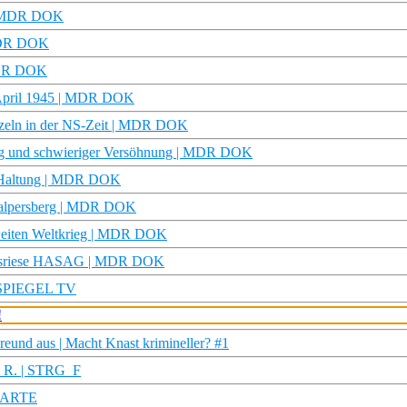
t | MDR DOK
 MDR DOK
 MDR DOK
m April 1945 | MDR DOK
urzeln in der NS-Zeit | MDR DOK
ung und schwieriger Versöhnung | MDR DOK
he Haltung | MDR DOK
Walpersberg | MDR DOK
weiten Weltkrieg | MDR DOK
ungsriese HASAG | MDR DOK
 | SPIEGEL TV
reund aus | Macht Knast krimineller? #1
m R. | STRG_F
| ARTE