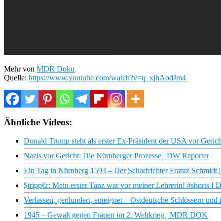
Mehr von
MDR Doku
Quelle:
https://www.youtube.com/watch?v=q_xjhAodJm4
Ähnliche Videos:
Donald Trump steht als erster Ex-Präsident der USA vor Gerich
Nazis vor Gericht: Die Nürnberger Prozesse | DW Reporter
Ein Tag in Nürnberg 1593 – Der Scharfrichter Frantz Schmidt |
$tripp€r: Mein erster Tanz war vor meiner Lehrerin! #shorts I 
Verlassen, geplündert, enteignet – Ostdeutsche Schlössern u
1945 – Gewalt gegen Frauen im 2. Weltkrieg | MDR DOK