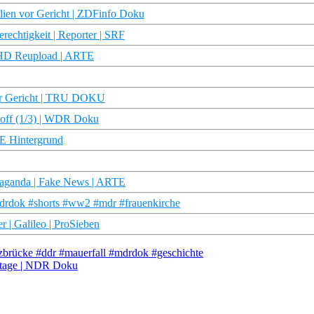
lien vor Gericht | ZDFinfo Doku
rechtigkeit | Reporter | SRF
u HD Reupload | ARTE
vor Gericht | TRU DOKU
rhoff (1/3) | WDR Doku
TE Hintergrund
paganda | Fake News | ARTE
drdok #shorts #ww2 #mdr #frauenkirche
r | Galileo | ProSieben
nzbrücke #ddr #mauerfall #mdrdok #geschichte
rtage | NDR Doku