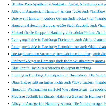
30 Jahre Post-Apartheid in Südafrika: Armut, Arbeitslosigkeit
Alltag im Amtsgericht Hamburg-Altona #doku #ndr #hamburg #
Unterwelt Hamburg: Kuriose Gegenstände #doku #ndr #hamb
Hamburg Hafencity: Europas größte Stadt-Baustelle #ndr #ha
Einkauf für die Klappe in Hamburg #ndr #doku #imbiss #ham
Reinigungskräfte in Hamburg: Fischmarkt #ndr #doku #hambur
Reinigungskräfte in Hamburg: Hauptbahnhof #ndr #doku #ha
Die Jagd nach den Sternen: Spitzenköche in Hamburg #ndr #
Strafzettel-Ärger in Hamburg #ndr #ndrdoku #hamburg #autos
Blue Port in Hamburg #ndrdoku #blueport #hamburg
Frühling in Hamburg: Gartenprofis im Dauerstress | Die Nord
Ohne Kaffee geht im Imbiss nichts #ndr #doku #imbiss #hamb
Hamburg: Weihnachten im Hotel Vier Jahreszeiten | die nords
Moderne Technik im Einsatz: Hafen der Zukunft in Hamburg 
Alltag im Amtsgericht Hamburg-Altona | Die Nordreportage 