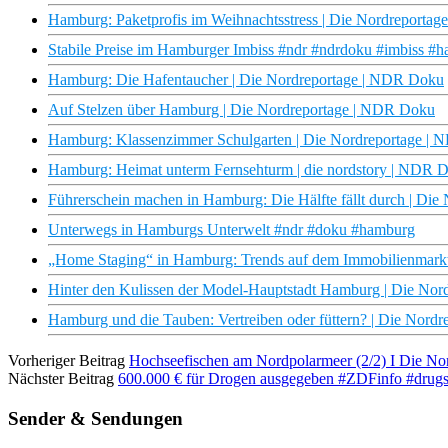
Hamburg: Paketprofis im Weihnachtsstress | Die Nordreportag
Stabile Preise im Hamburger Imbiss #ndr #ndrdoku #imbiss #
Hamburg: Die Hafentaucher | Die Nordreportage | NDR Doku
Auf Stelzen über Hamburg | Die Nordreportage | NDR Doku
Hamburg: Klassenzimmer Schulgarten | Die Nordreportage |
Hamburg: Heimat unterm Fernsehturm | die nordstory | NDR 
Führerschein machen in Hamburg: Die Hälfte fällt durch | Di
Unterwegs in Hamburgs Unterwelt #ndr #doku #hamburg
„Home Staging“ in Hamburg: Trends auf dem Immobilienmark
Hinter den Kulissen der Model-Hauptstadt Hamburg | Die No
Hamburg und die Tauben: Vertreiben oder füttern? | Die Nord
Vorheriger Beitrag
Hochseefischen am Nordpolarmeer (2/2) I Die N
Nächster Beitrag
600.000 € für Drogen ausgegeben #ZDFinfo #drugs
Sender & Sendungen