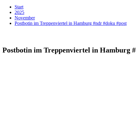
Start
2025
November
Postbotin im Treppenviertel in Hamburg #ndr #doku #post
Postbotin im Treppenviertel in Hamburg #