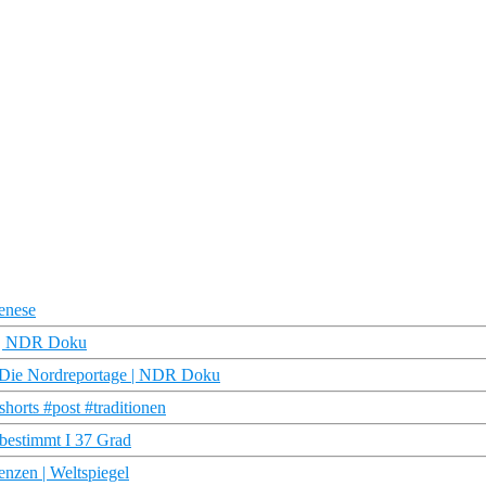
enese
e | NDR Doku
 | Die Nordreportage | NDR Doku
orts #post #traditionen
bestimmt I 37 Grad
enzen | Weltspiegel