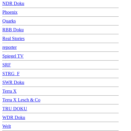
NDR Doku
Phoenix
Quarks
RBB Doku
Real Stories
reporter
Spiegel TV
SRF
STRG_F
SWR Doku
Terra X
Terra X Lesch & Co
TRU DOKU
WDR Doku
Welt