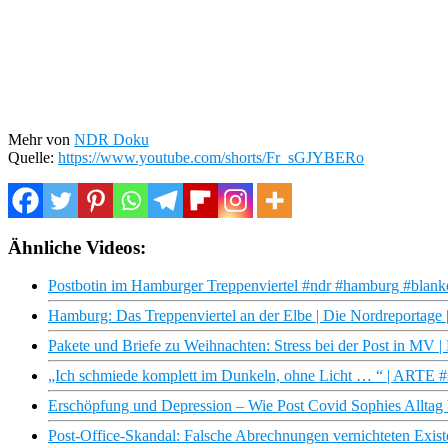
Mehr von
NDR Doku
Quelle:
https://www.youtube.com/shorts/Fr_sGJYBERo
Ähnliche Videos:
Postbotin im Hamburger Treppenviertel #ndr #hamburg #blank
Hamburg: Das Treppenviertel an der Elbe | Die Nordreportag
Pakete und Briefe zu Weihnachten: Stress bei der Post in MV
„Ich schmiede komplett im Dunkeln, ohne Licht … “ | ARTE #sh
Erschöpfung und Depression – Wie Post Covid Sophies Alltag 
Post-Office-Skandal: Falsche Abrechnungen vernichteten Exist