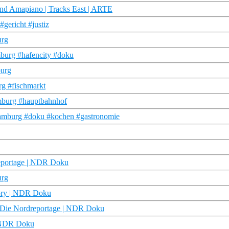
 und Amapiano | Tracks East | ARTE
gericht #justiz
urg
mburg #hafencity #doku
burg
g #fischmarkt
mburg #hauptbahnhof
hamburg #doku #kochen #gastronomie
reportage | NDR Doku
urg
tory | NDR Doku
| Die Nordreportage | NDR Doku
| NDR Doku