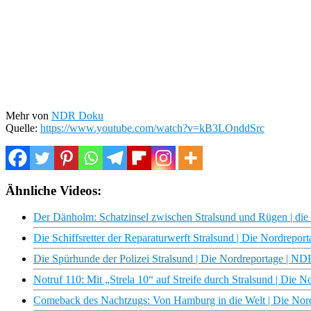
Mehr von
NDR Doku
Quelle:
https://www.youtube.com/watch?v=kB3LOnddSrc
Ähnliche Videos:
Der Dänholm: Schatzinsel zwischen Stralsund und Rügen | di
Die Schiffsretter der Reparaturwerft Stralsund | Die Nordrep
Die Spürhunde der Polizei Stralsund | Die Nordreportage | N
Notruf 110: Mit „Strela 10“ auf Streife durch Stralsund | Die 
Comeback des Nachtzugs: Von Hamburg in die Welt | Die No