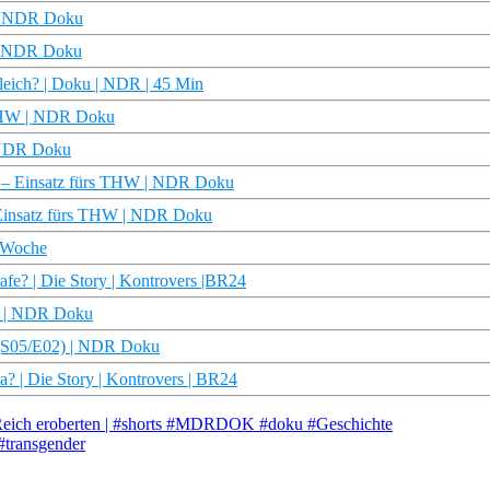
e | NDR Doku
 | NDR Doku
leich? | Doku | NDR | 45 Min
s THW | NDR Doku
| NDR Doku
en – Einsatz fürs THW | NDR Doku
– Einsatz fürs THW | NDR Doku
e Woche
rafe? | Die Story | Kontrovers |BR24
ge | NDR Doku
t (S05/E02) | NDR Doku
ma? | Die Story | Kontrovers | BR24
Reich eroberten | #shorts #MDRDOK #doku #Geschichte
 #transgender