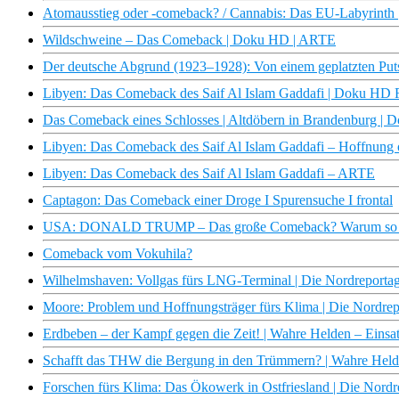
Atomausstieg oder -comeback? / Cannabis: Das EU-Labyrint
Wildschweine – Das Comeback | Doku HD | ARTE
Der deutsche Abgrund (1923–1928): Von einem geplatzten Pu
Libyen: Das Comeback des Saif Al Islam Gaddafi | Doku HD
Das Comeback eines Schlosses | Altdöbern in Brandenburg | 
Libyen: Das Comeback des Saif Al Islam Gaddafi – Hoffnung
Libyen: Das Comeback des Saif Al Islam Gaddafi – ARTE
Captagon: Das Comeback einer Droge I Spurensuche I frontal
USA: DONALD TRUMP – Das große Comeback? Warum so vie
Comeback vom Vokuhila?
Wilhelmshaven: Vollgas fürs LNG-Terminal | Die Nordreport
Moore: Problem und Hoffnungsträger fürs Klima | Die Nordr
Erdbeben – der Kampf gegen die Zeit! | Wahre Helden – Ein
Schafft das THW die Bergung in den Trümmern? | Wahre Hel
Forschen fürs Klima: Das Ökowerk in Ostfriesland | Die Nor