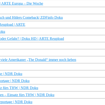
h | ARTE Europa – Die Woche
tsch und Hitlers Comeback| ZDFinfo Doku
 Reupload | ARTE
Doku
 oder Gefahr? | Doku HD | ARTE Reupload
le Amerikaner „The Donald“ immer noch lieben
age | NDR Doku
eportage | NDR Doku
satz fürs THW | NDR Doku
den – Einsatz fürs THW | NDR Doku
dreportage | NDR Doku