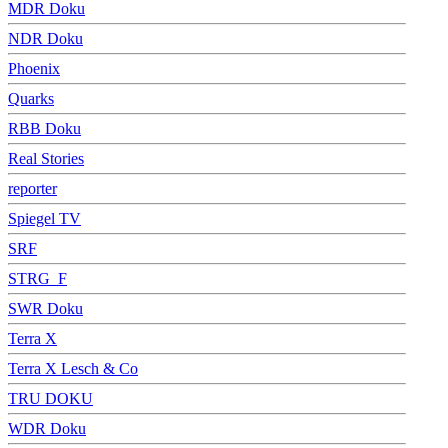
MDR Doku
NDR Doku
Phoenix
Quarks
RBB Doku
Real Stories
reporter
Spiegel TV
SRF
STRG_F
SWR Doku
Terra X
Terra X Lesch & Co
TRU DOKU
WDR Doku