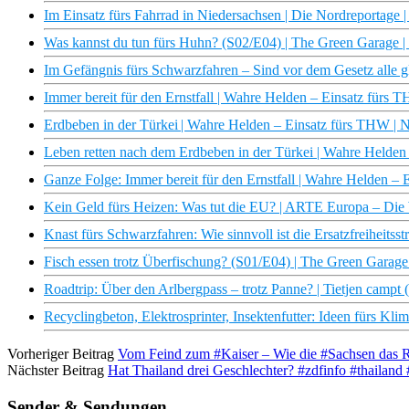
Im Einsatz fürs Fahrrad in Niedersachsen | Die Nordreportag
Was kannst du tun fürs Huhn? (S02/E04) | The Green Garage
Im Gefängnis fürs Schwarzfahren – Sind vor dem Gesetz alle g
Immer bereit für den Ernstfall | Wahre Helden – Einsatz für
Erdbeben in der Türkei | Wahre Helden – Einsatz fürs THW 
Leben retten nach dem Erdbeben in der Türkei | Wahre Held
Ganze Folge: Immer bereit für den Ernstfall | Wahre Helden 
Kein Geld fürs Heizen: Was tut die EU? | ARTE Europa – Di
Knast fürs Schwarzfahren: Wie sinnvoll ist die Ersatzfreiheitsst
Fisch essen trotz Überfischung? (S01/E04) | The Green Gara
Roadtrip: Über den Arlbergpass – trotz Panne? | Tietjen camp
Recyclingbeton, Elektrosprinter, Insektenfutter: Ideen fürs Kli
Vorheriger Beitrag
Vom Feind zum #Kaiser – Wie die #Sachsen das 
Nächster Beitrag
Hat Thailand drei Geschlechter? #zdfinfo #thailand
Sender & Sendungen