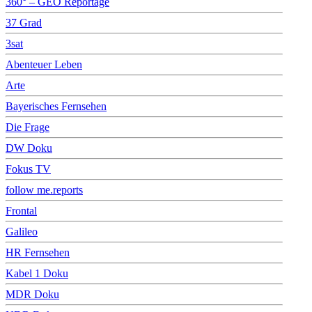
360° – GEO Reportage
37 Grad
3sat
Abenteuer Leben
Arte
Bayerisches Fernsehen
Die Frage
DW Doku
Fokus TV
follow me.reports
Frontal
Galileo
HR Fernsehen
Kabel 1 Doku
MDR Doku