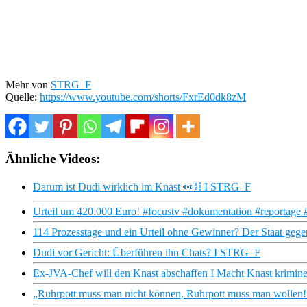
Mehr von
STRG_F
Quelle:
https://www.youtube.com/shorts/FxrEd0dk8zM
Ähnliche Videos:
Darum ist Dudi wirklich im Knast 👀⛓️ I STRG_F
Urteil um 420.000 Euro! #focustv #dokumentation #reportage #ge
114 Prozesstage und ein Urteil ohne Gewinner? Der Staat ge
Dudi vor Gericht: Überführen ihn Chats? I STRG_F
Ex-JVA-Chef will den Knast abschaffen I Macht Knast krimine
„Ruhrpott muss man nicht können, Ruhrpott muss man wollen!”