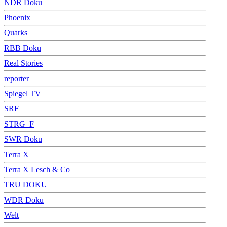
NDR Doku
Phoenix
Quarks
RBB Doku
Real Stories
reporter
Spiegel TV
SRF
STRG_F
SWR Doku
Terra X
Terra X Lesch & Co
TRU DOKU
WDR Doku
Welt