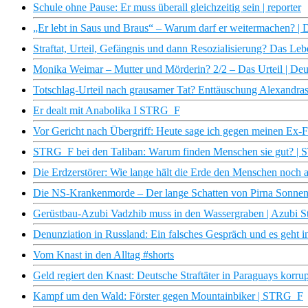
Schule ohne Pause: Er muss überall gleichzeitig sein | reporter
„Er lebt in Saus und Braus“ – Warum darf er weitermachen? |
Straftat, Urteil, Gefängnis und dann Resozialisierung? Das Leb
Monika Weimar – Mutter und Mörderin? 2/2 – Das Urteil | Deut
Totschlag-Urteil nach grausamer Tat? Enttäuschung Alexandras 
Er dealt mit Anabolika I STRG_F
Vor Gericht nach Übergriff: Heute sage ich gegen meinen Ex-F
STRG_F bei den Taliban: Warum finden Menschen sie gut? |
Die Erdzerstörer: Wie lange hält die Erde den Menschen noch
Die NS-Krankenmorde – Der lange Schatten von Pirna Sonne
Gerüstbau-Azubi Vadzhib muss in den Wassergraben | Azubi 
Denunziation in Russland: Ein falsches Gespräch und es geht in
Vom Knast in den Alltag #shorts
Geld regiert den Knast: Deutsche Straftäter in Paraguays kor
Kampf um den Wald: Förster gegen Mountainbiker | STRG_F