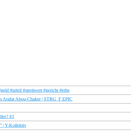
ld #urteil #streitwert #gericht #erbe
gen Arafat Abou-Chaker | STRG_F EPIC
ller? #3
 | Y-Kollektiv