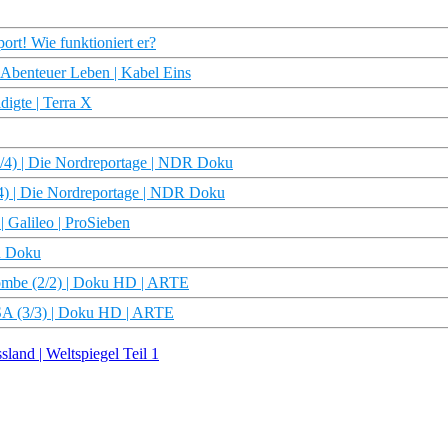
rt! Wie funktioniert er?
Abenteuer Leben | Kabel Eins
digte | Terra X
/4) | Die Nordreportage | NDR Doku
4) | Die Nordreportage | NDR Doku
| Galileo | ProSieben
R Doku
bombe (2/2) | Doku HD | ARTE
USA (3/3) | Doku HD | ARTE
and | Weltspiegel Teil 1