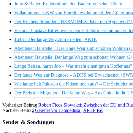
Jung & Bauer: Er übernimmt den Bauernhof seiner Eltern
Vollautonomer LKW von Einride revolutioniert den Gütertranspo
Der Küchenallrounder THERMOMIX: Ist er den Hype wert? | 
Visionär Gustave Eiffel: wie er den Eiffelturm erfand und vertei
1648 – Der lange Weg zum Frieden | ARTE
Abenteuer Baustelle – Der lange Weg zum schönen Wohnen (1
Abenteuer Baustelle: Der lange Weg zum schönen Wohnen (2/
Lange Reisen, harter Job – Was macht einen guten Koffer aus? 
Der lange Weg zur Diagnose – ADHS bei Erwachsenen | SW
Wie lange hält Pakistan die Krisen noch aus? – Die Schulden
Der Preis der Migration | Der lange Weg – Aus China in die 
Vorheriger Beitrag
Robert Ficos Slowakei: Zwischen der EU und Russl
Nächster Beitrag
Gerettet vor Lampedusa | ARTE Re:
Sender & Sendungen