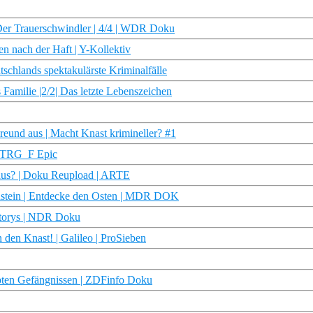
 Der Trauerschwindler | 4/4 | WDR Doku
en nach der Haft | Y-Kollektiv
schlands spektakulärste Kriminalfälle
Familie |2/2| Das letzte Lebenszeichen
reund aus | Macht Knast krimineller? #1
 STRG_F Epic
 aus? | Doku Reupload | ARTE
nstein | Entdecke den Osten | MDR DOK
Storys | NDR Doku
 den Knast! | Galileo | ProSieben
rupten Gefängnissen | ZDFinfo Doku