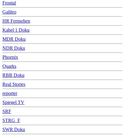
Frontal
Galileo
HR Fernsehen
Kabel 1 Doku
MDR Doku
NDR Doku
Phoenix
Quarks
RBB Doku
Real Stories
reporter
Spiegel TV
SRF
STRG_F
SWR Doku