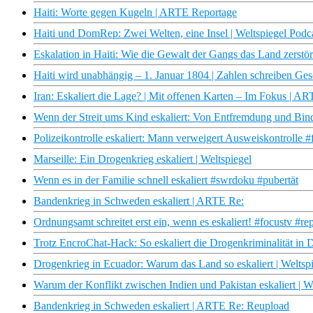
Haiti: Worte gegen Kugeln | ARTE Reportage
Haiti und DomRep: Zwei Welten, eine Insel | Weltspiegel Podc
Eskalation in Haiti: Wie die Gewalt der Gangs das Land zerstö
Haiti wird unabhängig – 1. Januar 1804 | Zahlen schreiben Ge
Iran: Eskaliert die Lage? | Mit offenen Karten – Im Fokus | A
Wenn der Streit ums Kind eskaliert: Von Entfremdung und Bi
Polizeikontrolle eskaliert: Mann verweigert Ausweiskontrolle 
Marseille: Ein Drogenkrieg eskaliert | Weltspiegel
Wenn es in der Familie schnell eskaliert #swrdoku #pubertät
Bandenkrieg in Schweden eskaliert | ARTE Re:
Ordnungsamt schreitet erst ein, wenn es eskaliert! #focustv #r
Trotz EncroChat-Hack: So eskaliert die Drogenkriminalität in
Drogenkrieg in Ecuador: Warum das Land so eskaliert | Weltsp
Warum der Konflikt zwischen Indien und Pakistan eskaliert | W
Bandenkrieg in Schweden eskaliert | ARTE Re: Reupload