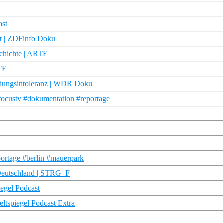
ast
rt | ZDFinfo Doku
schichte | ARTE
RTE
ndungsintoleranz | WDR Doku
#focustv #dokumentation #reportage
eportage #berlin #mauerpark
 Deutschland | STRG_F
iegel Podcast
eltspiegel Podcast Extra