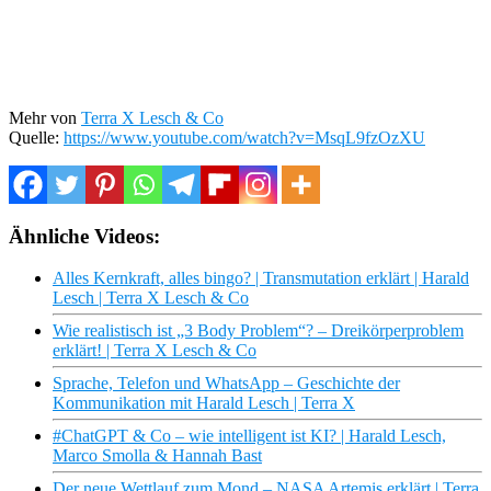
Mehr von
Terra X Lesch & Co
Quelle:
https://www.youtube.com/watch?v=MsqL9fzOzXU
Ähnliche Videos:
Alles Kernkraft, alles bingo? | Transmutation erklärt | Harald
Lesch | Terra X Lesch & Co
Wie realistisch ist „3 Body Problem“? – Dreikörperproblem
erklärt! | Terra X Lesch & Co
Sprache, Telefon und WhatsApp – Geschichte der
Kommunikation mit Harald Lesch | Terra X
#ChatGPT & Co – wie intelligent ist KI? | Harald Lesch,
Marco Smolla & Hannah Bast
Der neue Wettlauf zum Mond – NASA Artemis erklärt | Terra