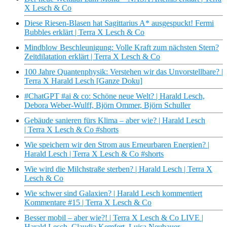
X Lesch & Co
Diese Riesen-Blasen hat Sagittarius A* ausgespuckt! Fermi
Bubbles erklärt | Terra X Lesch & Co
Mindblow Beschleunigung: Volle Kraft zum nächsten Stern?
Zeitdilatation erklärt | Terra X Lesch & Co
100 Jahre Quantenphysik: Verstehen wir das Unvorstellbare? |
Terra X Harald Lesch [Ganze Doku]
#ChatGPT #ai & co: Schöne neue Welt? | Harald Lesch,
Debora Weber-Wulff, Björn Ommer, Björn Schuller
Gebäude sanieren fürs Klima – aber wie? | Harald Lesch
| Terra X Lesch & Co #shorts
Wie speichern wir den Strom aus Erneurbaren Energien? |
Harald Lesch | Terra X Lesch & Co #shorts
Wie wird die Milchstraße sterben? | Harald Lesch | Terra X
Lesch & Co
Wie schwer sind Galaxien? | Harald Lesch kommentiert
Kommentare #15 | Terra X Lesch & Co
Besser mobil – aber wie?! | Terra X Lesch & Co LIVE |
Harald Lesch, Claudia Kemfert, Luisa Neubauer