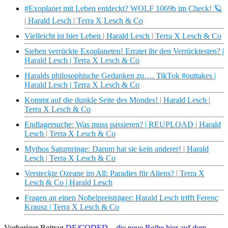
#Exoplanet mit Leben entdeckt? WOLF 1069b im Check! 🪐
| Harald Lesch | Terra X Lesch & Co
Vielleicht ist hier Leben | Harald Lesch | Terra X Lesch & Co
Sieben verrückte Exoplaneten! Erratet ihr den Verrücktesten? |
Harald Lesch | Terra X Lesch & Co
Haralds philosophische Gedanken zu…. TikTok #outtakes |
Harald Lesch | Terra X Lesch & Co
Kommt auf die dunkle Seite des Mondes! | Harald Lesch |
Terra X Lesch & Co
Endlagersuche: Was muss passieren? | REUPLOAD | Harald
Lesch | Terra X Lesch & Co
Mythos Saturnringe: Darum hat sie kein anderer! | Harald
Lesch | Terra X Lesch & Co
Versteckte Ozeane im All: Paradies für Aliens? | Terra X
Lesch & Co | Harald Lesch
Fragen an einen Nobelpreisträger: Harald Lesch trifft Ferenc
Krausz | Terra X Lesch & Co
Vorheriger Beitrag
DE/CODED – die neue Reihe hier auf dem