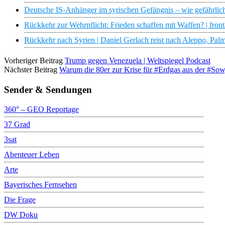
Deutsche IS-Anhänger im syrischen Gefängnis – wie gefährlich
Rückkehr zur Wehrpflicht: Frieden schaffen mit Waffen? | front
Rückkehr nach Syrien | Daniel Gerlach reist nach Aleppo, Pal
Vorheriger Beitrag
Trump gegen Venezuela | Weltspiegel Podcast
Nächster Beitrag
Warum die 80er zur Krise für #Erdgas aus der #So
Sender & Sendungen
360° – GEO Reportage
37 Grad
3sat
Abenteuer Leben
Arte
Bayerisches Fernsehen
Die Frage
DW Doku