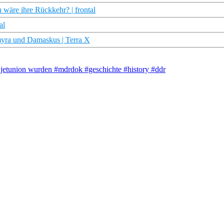
 wäre ihre Rückkehr? | frontal
al
myra und Damaskus | Terra X
wjetunion wurden #mdrdok #geschichte #history #ddr