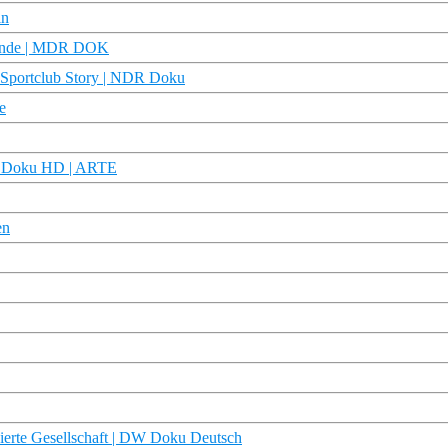
in
egende | MDR DOK
| Sportclub Story | NDR Doku
e
 | Doku HD | ARTE
en
isierte Gesellschaft | DW Doku Deutsch