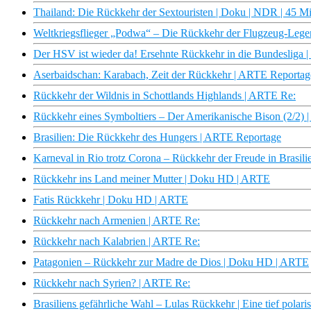
Thailand: Die Rückkehr der Sextouristen | Doku | NDR | 45 M
Weltkriegsflieger „Podwa“ – Die Rückkehr der Flugzeug-L
Der HSV ist wieder da! Ersehnte Rückkehr in die Bundesliga 
Aserbaidschan: Karabach, Zeit der Rückkehr | ARTE Reportag
Rückkehr der Wildnis in Schottlands Highlands | ARTE Re:
Rückkehr eines Symboltiers – Der Amerikanische Bison (2/2)
Brasilien: Die Rückkehr des Hungers | ARTE Reportage
Karneval in Rio trotz Corona – Rückkehr der Freude in Brasili
Rückkehr ins Land meiner Mutter | Doku HD | ARTE
Fatis Rückkehr | Doku HD | ARTE
Rückkehr nach Armenien | ARTE Re:
Rückkehr nach Kalabrien | ARTE Re:
Patagonien – Rückkehr zur Madre de Dios | Doku HD | ARTE
Rückkehr nach Syrien? | ARTE Re:
Brasiliens gefährliche Wahl – Lulas Rückkehr | Eine tief polar