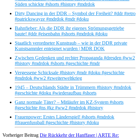
Süden schickte #shorts #history #mdrdok
Dirty Dancing in der DDR – Symbol der Freiheit? #ddr #retro
#patrickswayze #mdrdok #mdr #doku
Bahnfieber: Als die DDR ihr eigenes Strömungsgetriebe
baute! #ddr #eisenbahn #shorts #mdrdok #doku
Staatlich verordneter Kunstraub – wie in der DDR private
Kunstsammler enteignet wurden | MDR DOK
Zwischen Gedenken und rechter Propaganda #dresden #ww2
#history #mdrdok #shorts #geschichte #mdr
Vergessene Schicksale #history #mdr #doku #geschichte
#mdrdok #ww2 #zweiterweltkrieg
1945 – Deutschlands Städte in Trümmern #history #mdrdok
#geschichte #doku #wiederaufbau #shorts
Ganz normale Täter? – Mitläufer im KZ-System #shorts
#geschichte #ns #kz #ww2 #mdrdok #history
Frauenpower: Erstes Länderspiel! #shorts #mdrdok
#frauenfussball #geschichte #history #doku
Vorheriger Beitrag
Die Rückkehr der Hanffaser | ARTE Re: