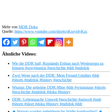
Mehr von
MDR Doku
Quelle:
https://www.youtube.com/shorts/sKssyi4yKzc
Ähnliche Videos:
Wie die DDR half, Russlands Erdgas nach Westeuropa zu
bringen #sowjetunion #geschichte #ddr #mdrdok
Zwei Wege nach der DDR: Mein Freund Günther #ddr
#shorts #mdrdok #history #geschichte
Wismut: Die geheime DDR-Mine #ddr #wismutaue #shorts
#geschichte #mdrdok #doku #history
DDR: Geheimsache Umwelt #geschichte #umwelt #mdr
#shorts #short #doku #history #mdrdok #ddr
🔥 Warum wurden mitteldeutsche Städte bombardiert? 🔥