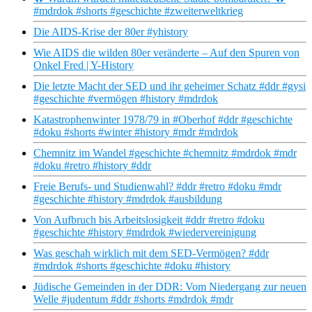
#mdrdok #shorts #geschichte #zweiterweltkrieg
Die AIDS-Krise der 80er #yhistory
Wie AIDS die wilden 80er veränderte – Auf den Spuren von
Onkel Fred | Y-History
Die letzte Macht der SED und ihr geheimer Schatz #ddr #gysi
#geschichte #vermögen #history #mdrdok
Katastrophenwinter 1978/79 in #Oberhof #ddr #geschichte
#doku #shorts #winter #history #mdr #mdrdok
Chemnitz im Wandel #geschichte #chemnitz #mdrdok #mdr
#doku #retro #history #ddr
Freie Berufs- und Studienwahl? #ddr #retro #doku #mdr
#geschichte #history #mdrdok #ausbildung
Von Aufbruch bis Arbeitslosigkeit #ddr #retro #doku
#geschichte #history #mdrdok #wiedervereinigung
Was geschah wirklich mit dem SED-Vermögen? #ddr
#mdrdok #shorts #geschichte #doku #history
Jüdische Gemeinden in der DDR: Vom Niedergang zur neuen
Welle #judentum #ddr #shorts #mdrdok #mdr