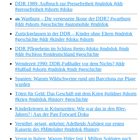
DDR 1989: Aufbruch zur Pressefreiheit #mdrdok #ddr
#pressefreiheit #shorts #doku
🚗 Wartburg – Die vergessene Ikone der DDR? #wartburg
#ddr #shorts #geschichte #automobile #mdrdok
Zurückgelassen in der DDR – Kinder ohne Eltern #mdrdok
#geschichte #ddr #kinder #doku #shorts
DDR Pflegeheim im Schloss #retro #doku #mdrdok #mdr
#ddr #schloss #ostdeutschland #geschichte
Wendezeit 1990: DDR-Fußballer vor dem Nichts? #ddr
#fußball #shorts #mdrdok #mdr #geschichte
Spanien: Warum Wildschweine rund um Barcelona zur Plage
wurden
Töten für Geld: Das Geschäft mit dem Krieg #söldner #shorts
#krieg #mdrdok #history #geschichte
Kinderkriegen in Krisenzeiten: Wie war das in den 80er-
Jahren? | Aus der Past Forward Doku
Vergiftet, gejagt, gekrönt: Adelheids Aufstieg zur ersten
Kaiserin des #Mittelalter #mdrdok #history
Verrat in Italien: Warum Hitler fast 1 Million Soldaten nach