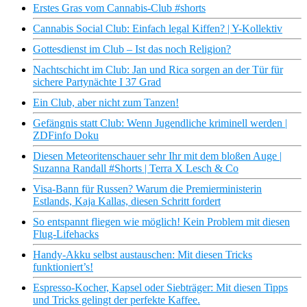
Erstes Gras vom Cannabis-Club #shorts
Cannabis Social Club: Einfach legal Kiffen? | Y-Kollektiv
Gottesdienst im Club – Ist das noch Religion?
Nachtschicht im Club: Jan und Rica sorgen an der Tür für
sichere Partynächte I 37 Grad
Ein Club, aber nicht zum Tanzen!
Gefängnis statt Club: Wenn Jugendliche kriminell werden |
ZDFinfo Doku
Diesen Meteoritenschauer sehr Ihr mit dem bloßen Auge |
Suzanna Randall #Shorts | Terra X Lesch & Co
Visa-Bann für Russen? Warum die Premierministerin
Estlands, Kaja Kallas, diesen Schritt fordert
So entspannt fliegen wie möglich! Kein Problem mit diesen
Flug-Lifehacks
Handy-Akku selbst austauschen: Mit diesen Tricks
funktioniert’s!
Espresso-Kocher, Kapsel oder Siebträger: Mit diesen Tipps
und Tricks gelingt der perfekte Kaffee.