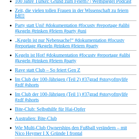
100 Jahre Türkei: Grund zum Feiern? | Weltspiegel Podcast
Zeit, die vielen tollen Frauen in der Wissenschaft zu feiern
🙌🏻
Party statt Uni! #dokumentation #focustv #reportage #alibi
#kegeln #trinken #feiern #party #uni
„Kegeln ist nur Nebensache!“ #dokumentation #focustv
#reportage #kegeln #trinken #feiern #party
Kegeln ist Hot! #dokumentation #focustv #reportage #alibi
#kegeln #trinken #feiern #party
Rave statt Club – So feiert Gen Z
Im Club der 100-Jährigen (Teil 2) #37grad #storyofmylife
#zdf #shorts
Im Club der 100-Jährigen (Teil 1) #37grad #storyofmylife
#zdf #shorts
Bite-Club: Selbsthilfe für Hai-Opfer
Australien: Bite-Club
Wie Multi-Club Ownerships den Fußball verändern – mit
Nico Heymer I X Gründe I frontal