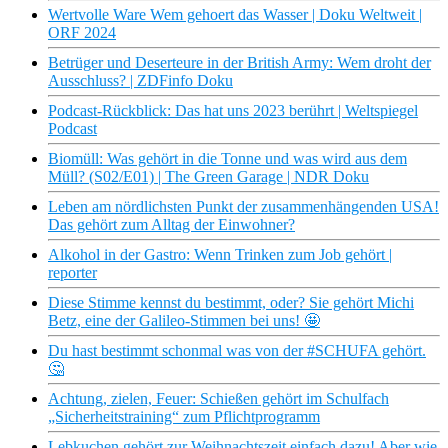
Wertvolle Ware Wem gehoert das Wasser | Doku Weltweit |
ORF 2024
Betrüger und Deserteure in der British Army: Wem droht der
Ausschluss? | ZDFinfo Doku
Podcast-Rückblick: Das hat uns 2023 berührt | Weltspiegel
Podcast
Biomüll: Was gehört in die Tonne und was wird aus dem
Müll? (S02/E01) | The Green Garage | NDR Doku
Leben am nördlichsten Punkt der zusammenhängenden USA!
Das gehört zum Alltag der Einwohner?
Alkohol in der Gastro: Wenn Trinken zum Job gehört |
reporter
Diese Stimme kennst du bestimmt, oder? Sie gehört Michi
Betz, eine der Galileo-Stimmen bei uns! 🤩
Du hast bestimmt schonmal was von der #SCHUFA gehört.
🤔
Achtung, zielen, Feuer: Schießen gehört im Schulfach
„Sicherheitstraining“ zum Pflichtprogramm
Lebkuchen gehört zur Weihnachtszeit einfach dazu! Aber wie