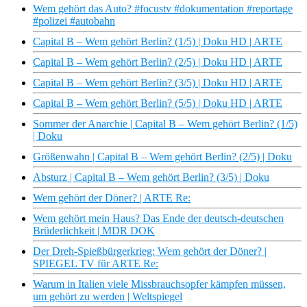
Wem gehört das Auto? #focustv #dokumentation #reportage
#polizei #autobahn
Capital B – Wem gehört Berlin? (1/5) | Doku HD | ARTE
Capital B – Wem gehört Berlin? (2/5) | Doku HD | ARTE
Capital B – Wem gehört Berlin? (3/5) | Doku HD | ARTE
Capital B – Wem gehört Berlin? (5/5) | Doku HD | ARTE
Sommer der Anarchie | Capital B – Wem gehört Berlin? (1/5)
| Doku
Größenwahn | Capital B – Wem gehört Berlin? (2/5) | Doku
Absturz | Capital B – Wem gehört Berlin? (3/5) | Doku
Wem gehört der Döner? | ARTE Re:
Wem gehört mein Haus? Das Ende der deutsch-deutschen
Brüderlichkeit | MDR DOK
Der Dreh-Spießbürgerkrieg: Wem gehört der Döner? |
SPIEGEL TV für ARTE Re:
Warum in Italien viele Missbrauchsopfer kämpfen müssen,
um gehört zu werden | Weltspiegel