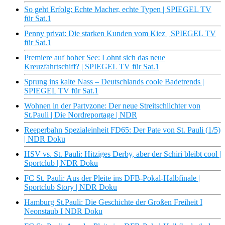
So geht Erfolg: Echte Macher, echte Typen | SPIEGEL TV
für Sat.1
Penny privat: Die starken Kunden vom Kiez | SPIEGEL TV
für Sat.1
Premiere auf hoher See: Lohnt sich das neue
Kreuzfahrtschiff? | SPIEGEL TV für Sat.1
Sprung ins kalte Nass – Deutschlands coole Badetrends |
SPIEGEL TV für Sat.1
Wohnen in der Partyzone: Der neue Streitschlichter von
St.Pauli | Die Nordreportage | NDR
Reeperbahn Spezialeinheit FD65: Der Pate von St. Pauli (1/5)
| NDR Doku
HSV vs. St. Pauli: Hitziges Derby, aber der Schiri bleibt cool |
Sportclub | NDR Doku
FC St. Pauli: Aus der Pleite ins DFB-Pokal-Halbfinale |
Sportclub Story | NDR Doku
Hamburg St.Pauli: Die Geschichte der Großen Freiheit I
Neonstaub I NDR Doku