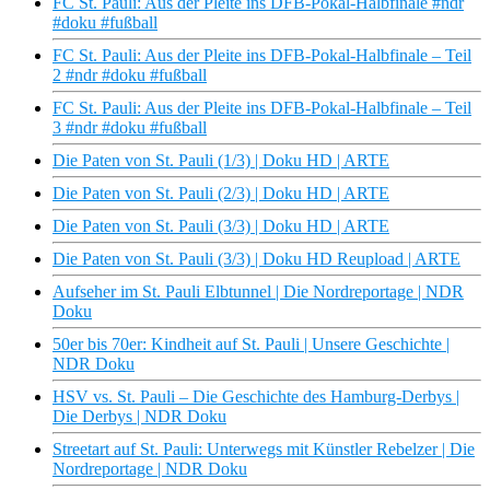
FC St. Pauli: Aus der Pleite ins DFB-Pokal-Halbfinale #ndr
#doku #fußball
FC St. Pauli: Aus der Pleite ins DFB-Pokal-Halbfinale – Teil
2 #ndr #doku #fußball
FC St. Pauli: Aus der Pleite ins DFB-Pokal-Halbfinale – Teil
3 #ndr #doku #fußball
Die Paten von St. Pauli (1/3) | Doku HD | ARTE
Die Paten von St. Pauli (2/3) | Doku HD | ARTE
Die Paten von St. Pauli (3/3) | Doku HD | ARTE
Die Paten von St. Pauli (3/3) | Doku HD Reupload | ARTE
Aufseher im St. Pauli Elbtunnel | Die Nordreportage | NDR
Doku
50er bis 70er: Kindheit auf St. Pauli | Unsere Geschichte |
NDR Doku
HSV vs. St. Pauli – Die Geschichte des Hamburg-Derbys |
Die Derbys | NDR Doku
Streetart auf St. Pauli: Unterwegs mit Künstler Rebelzer | Die
Nordreportage | NDR Doku