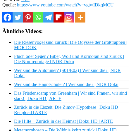
Quelle:
https://www.youtube.com/watch?v=vgtwIDkqMCU
Ähnliche Videos:
Die Riesenvögel sind zurück! Die Odyssee der Großtrappen |
MDR DOK
Fluch oder Segen? Biber, Wolf und Kormoran sind zurück |
Die Nordreportage | NDR Doku
Wer sind die Autotuner? (S01/E02) | Wer sind die? | NDR
Doku
Wer sind die Hauptschüler? | Wer sind die? | NDR Doku
Das Friedenscamp von Greenham | Wir sind Frauen, wir sind
stark! | Doku HD | ARTE
Zurück in die Eiszeit: Die Zimov-Hypothese | Doku HD
Reupload | ARTE
Die Hilfe – Zurück in der Heimat | Doku HD | ARTE
Metamorphosen – Die Wildnis kehrt zurück | Doku HD