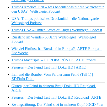
Trumps America First – was bedeutet das für die Wirtschaft in
den USA? | Weltspiegel Podcast
USA: Trumps politisches Druckmittel – die Nationalgarde |
Weltspiegel Podcast
Trumps USA – United States of Angst | Weltspiegel Podcast
Russland im Wandel- 60 Jahre Weltspiegel | Weltspiegel
Podcast
Wie viel Einfluss hat Russland in Europa? | ARTE Europa –
Die Woche
Trumps Machtspiel – EUROPA RÜSTET AUF | frontal
Pegasus – Der Feind liest mit | Doku HD | ARTE
Iran und die Bombe: Vom Partner zum Feind (Teil 1) |
ZDFinfo Doku
Gluten, der Feind in deinem Brot | Doku HD Reupload |
ARTE
Pegasus – Der Feind liest mit | Doku HD Reupload | ARTE
Zwangsstörung: Der Feind sitzt in meinem Kopf #OCD #tru