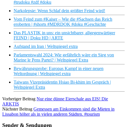
#trudoku #zdf #doku
Narkolepsie: Wenn Schlaf dein größter Feind wird!
Vom Feind zum #Kaiser – Wie die #Sachsen das Reich
eroberten | #shorts #MDRDOK #doku #Geschichte
Das PLASTIK in uns: ein unsichtbarer, allgegenwärtiger
FEIND | Doku HD | ARTE
Aufstand im Iran | Weltspiegel extra
Parlamentswahl 2024: Wie gefährlich wäre ein Sieg von
Marine le Pens Partei? | Weltspiegel Extra
Bewährungsprobe: Europas Kampf in einer neuen
Weltordnung | Weltspiegel extra
Taiwans Vizepräsidentin Hsiao Bi-khim im Gespräch |
Weltspiegel Extra
Vorheriger Beitrag
Nur eine dünne Eierschale aus EIS! Die
ARKTIS
Nächster Beitrag
Gemessen am Einkommen sind die Mieten in
Lissabon höher als in vielen anderen Städten. #tourism
Sender & Sendungen