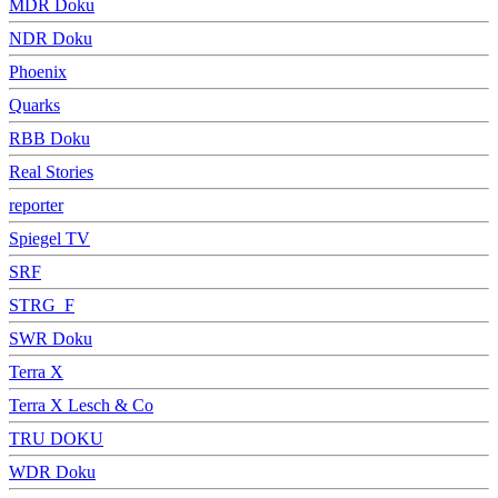
MDR Doku
NDR Doku
Phoenix
Quarks
RBB Doku
Real Stories
reporter
Spiegel TV
SRF
STRG_F
SWR Doku
Terra X
Terra X Lesch & Co
TRU DOKU
WDR Doku