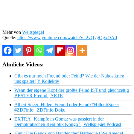
Mehr von
Weltspiegel
Quelle:
https://www.youtube.com/watch?v=2vQygQgxDA0
Ähnliche Videos:
Gibt es nur noch Freund oder Feind? Wie der Nahostkrieg
uns spaltet | Y-Kollektiv
Wenn der eigene Kopf der größte Feind IST und gleichzeitig
BESTER Freund | ARTE
Albert Speer: Hitlers Freund oder Feind?#Hitler #Speer
#ZDFinfo | ZDFinfo Doku
EXTRA | Kämpfe in Goma: was passiert in der
Demokratischen Republik Kongo? | Weltspiegel Podcast
Haiti: Die Gangs von Bandenchef Barbecue | Weltspiegel