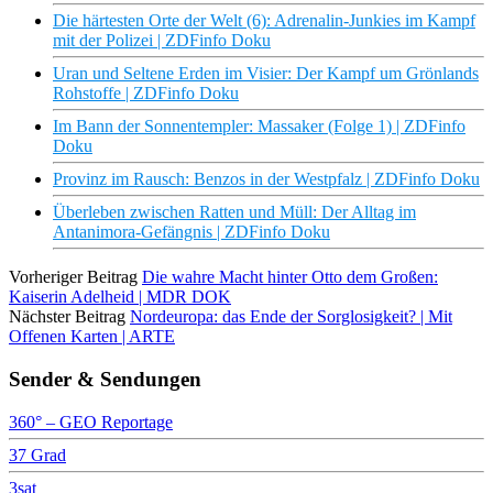
Die härtesten Orte der Welt (6): Adrenalin-Junkies im Kampf
mit der Polizei | ZDFinfo Doku
Uran und Seltene Erden im Visier: Der Kampf um Grönlands
Rohstoffe | ZDFinfo Doku
Im Bann der Sonnentempler: Massaker (Folge 1) | ZDFinfo
Doku
Provinz im Rausch: Benzos in der Westpfalz | ZDFinfo Doku
Überleben zwischen Ratten und Müll: Der Alltag im
Antanimora-Gefängnis | ZDFinfo Doku
Vorheriger Beitrag
Die wahre Macht hinter Otto dem Großen:
Kaiserin Adelheid | MDR DOK
Nächster Beitrag
Nordeuropa: das Ende der Sorglosigkeit? | Mit
Offenen Karten | ARTE
Sender & Sendungen
360° – GEO Reportage
37 Grad
3sat