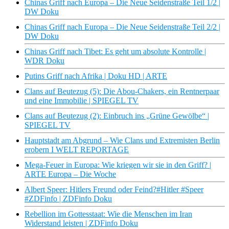
Chinas Griff nach Europa – Die Neue Seidenstraße Teil 1/2 |
DW Doku
Chinas Griff nach Europa – Die Neue Seidenstraße Teil 2/2 |
DW Doku
Chinas Griff nach Tibet: Es geht um absolute Kontrolle |
WDR Doku
Putins Griff nach Afrika | Doku HD | ARTE
Clans auf Beutezug (5): Die Abou-Chakers, ein Rentnerpaar
und eine Immobilie | SPIEGEL TV
Clans auf Beutezug (2): Einbruch ins „Grüne Gewölbe“ |
SPIEGEL TV
Hauptstadt am Abgrund – Wie Clans und Extremisten Berlin
erobern I WELT REPORTAGE
Mega-Feuer in Europa: Wie kriegen wir sie in den Griff? |
ARTE Europa – Die Woche
Albert Speer: Hitlers Freund oder Feind?#Hitler #Speer
#ZDFinfo | ZDFinfo Doku
Rebellion im Gottesstaat: Wie die Menschen im Iran
Widerstand leisten | ZDFinfo Doku