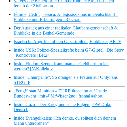
Vergessene Kraterdörfer Chinas: Einblicke in das Leben
fernab der Zivilisation
Jérome, Cedric, Jessica: Alltagsrassismus in Deutschland –
Einblicke und Erfahrungen I 37 Grad
Der Ausstieg aus einer radikalen Glaubensgemeinschaft &
Einblicke in die Bethel-Gemeinde
Israelische Angriffe auf den Gazastreifen | Einblicke | ARTE
Inside USK: Polizei-Spezialkräfte beim G7-Gipfel | Die Story
| Kontrovers | BR24
Inside Findom Szene: Kann man als Geldherrin reich
werden? | Y-Kollektiv
Inside “ChampLife”: So drängen sie Frauen auf OnlyFans |
STRG_F
„Peng!“ statt Munition – EURE #reaction auf Inside
Bundeswehr | mit @MrWissen2go | frontal #short
Inside Gaza – Der Krieg und seine Folgen | DW Doku
Deutsch
Inside Evangelikalen: „Ich denke, du solltest dich deinem
Mann unterordnen“