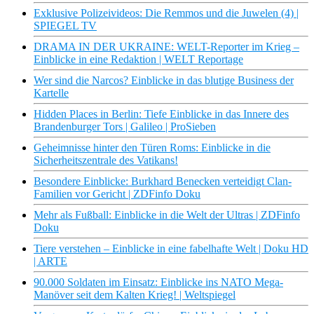
Exklusive Polizeivideos: Die Remmos und die Juwelen (4) |
SPIEGEL TV
DRAMA IN DER UKRAINE: WELT-Reporter im Krieg –
Einblicke in eine Redaktion | WELT Reportage
Wer sind die Narcos? Einblicke in das blutige Business der
Kartelle
Hidden Places in Berlin: Tiefe Einblicke in das Innere des
Brandenburger Tors | Galileo | ProSieben
Geheimnisse hinter den Türen Roms: Einblicke in die
Sicherheitszentrale des Vatikans!
Besondere Einblicke: Burkhard Benecken verteidigt Clan-
Familien vor Gericht | ZDFinfo Doku
Mehr als Fußball: Einblicke in die Welt der Ultras | ZDFinfo
Doku
Tiere verstehen – Einblicke in eine fabelhafte Welt | Doku HD
| ARTE
90.000 Soldaten im Einsatz: Einblicke ins NATO Mega-
Manöver seit dem Kalten Krieg! | Weltspiegel