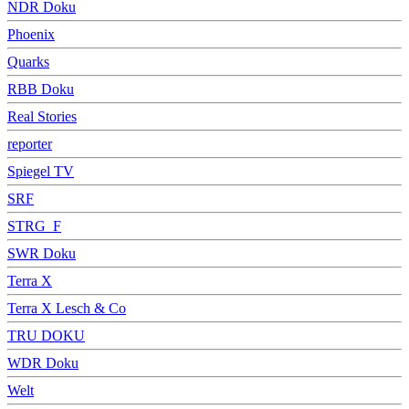
NDR Doku
Phoenix
Quarks
RBB Doku
Real Stories
reporter
Spiegel TV
SRF
STRG_F
SWR Doku
Terra X
Terra X Lesch & Co
TRU DOKU
WDR Doku
Welt