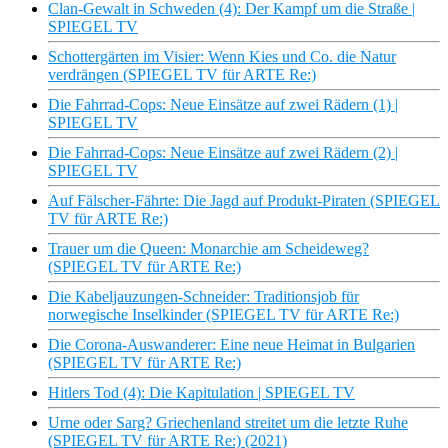
Clan-Gewalt in Schweden (4): Der Kampf um die Straße |
SPIEGEL TV
Schottergärten im Visier: Wenn Kies und Co. die Natur
verdrängen (SPIEGEL TV für ARTE Re:)
Die Fahrrad-Cops: Neue Einsätze auf zwei Rädern (1) |
SPIEGEL TV
Die Fahrrad-Cops: Neue Einsätze auf zwei Rädern (2) |
SPIEGEL TV
Auf Fälscher-Fährte: Die Jagd auf Produkt-Piraten (SPIEGEL
TV für ARTE Re:)
Trauer um die Queen: Monarchie am Scheideweg?
(SPIEGEL TV für ARTE Re:)
Die Kabeljauzungen-Schneider: Traditionsjob für
norwegische Inselkinder (SPIEGEL TV für ARTE Re:)
Die Corona-Auswanderer: Eine neue Heimat in Bulgarien
(SPIEGEL TV für ARTE Re:)
Hitlers Tod (4): Die Kapitulation | SPIEGEL TV
Urne oder Sarg? Griechenland streitet um die letzte Ruhe
(SPIEGEL TV für ARTE Re:) (2021)