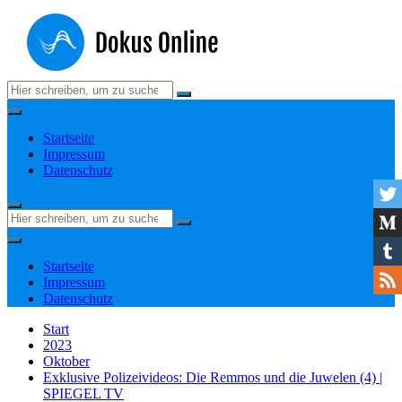
Zum
Inhalt
springen
Suchen
nach:
Startseite
Impressum
Datenschutz
Suchen
nach:
Startseite
Impressum
Datenschutz
Start
2023
Oktober
Exklusive Polizeivideos: Die Remmos und die Juwelen (4) |
SPIEGEL TV