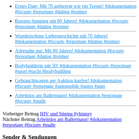
Erstes Date: Mit 70 aufgeregt wie ein Teenie! #dokumentation
#focustv #reportage #dating #rentner
Bungee-Jumping mit 89 Jahren! #dokumentation #focustv
#reportage #dating #rentner
Wunderschöne Liebesgeschichte mit 70 Jahren!
#dokumentation #focustv #reportage #dating #rentner
Adrenalin pur: Mit 89 Jahren! #dokumentation #focustv
#reportage #dating #rentner
Bodybuilderin mit 50! #dokumentation #focustv #reportage
#sport #sucht #bodybuilding
Gebrauchtwagen per Auktion kaufen! #dokumentation
#focustv #reportage #automobile #autos #auto
Arbeitslos am Ballermann! #dokumentation #reportage
#focustv #malle
Vorheriger Beitrag
HIV und Stigma #yhistory
Nächster Beitrag
Arbeitslos am Ballermann! #dokumentation
#reportage #focustv #malle
Sender & Sendungen