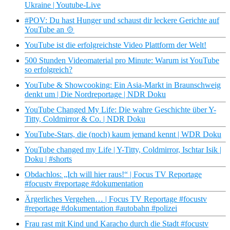
Ukraine | Youtube-Live
#POV: Du hast Hunger und schaust dir leckere Gerichte auf
YouTube an 🍲
YouTube ist die erfolgreichste Video Plattform der Welt!
500 Stunden Videomaterial pro Minute: Warum ist YouTube
so erfolgreich?
YouTube & Showcooking: Ein Asia-Markt in Braunschweig
denkt um | Die Nordreportage | NDR Doku
YouTube Changed My Life: Die wahre Geschichte über Y-
Titty, Coldmirror & Co. | NDR Doku
YouTube-Stars, die (noch) kaum jemand kennt | WDR Doku
YouTube changed my Life | Y-Titty, Coldmirror, Ischtar Isik |
Doku | #shorts
Obdachlos: „Ich will hier raus!“ | Focus TV Reportage
#focustv #reportage #dokumentation
Ärgerliches Vergehen… | Focus TV Reportage #focustv
#reportage #dokumentation #autobahn #polizei
Frau rast mit Kind und Karacho durch die Stadt #focustv