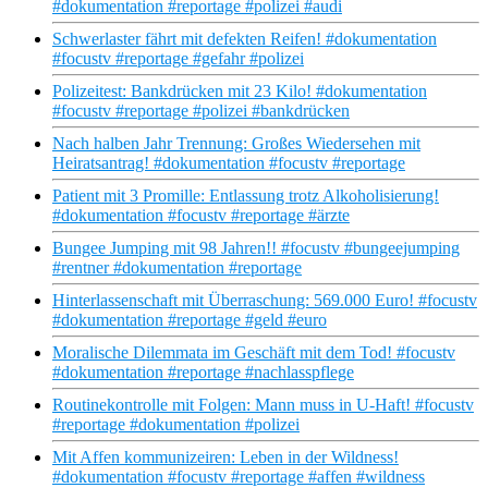
#dokumentation #reportage #polizei #audi
Schwerlaster fährt mit defekten Reifen! #dokumentation
#focustv #reportage #gefahr #polizei
Polizeitest: Bankdrücken mit 23 Kilo! #dokumentation
#focustv #reportage #polizei #bankdrücken
Nach halben Jahr Trennung: Großes Wiedersehen mit
Heiratsantrag! #dokumentation #focustv #reportage
Patient mit 3 Promille: Entlassung trotz Alkoholisierung!
#dokumentation #focustv #reportage #ärzte
Bungee Jumping mit 98 Jahren!! #focustv #bungeejumping
#rentner #dokumentation #reportage
Hinterlassenschaft mit Überraschung: 569.000 Euro! #focustv
#dokumentation #reportage #geld #euro
Moralische Dilemmata im Geschäft mit dem Tod! #focustv
#dokumentation #reportage #nachlasspflege
Routinekontrolle mit Folgen: Mann muss in U-Haft! #focustv
#reportage #dokumentation #polizei
Mit Affen kommunizeiren: Leben in der Wildness!
#dokumentation #focustv #reportage #affen #wildness