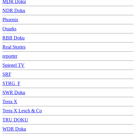
MDR Doku
NDR Doku
Phoenix
Quarks
RBB Doku
Real Stories
reporter
Spiegel TV
SRF
STRG_F
SWR Doku
Terra X
Terra X Lesch & Co
TRU DOKU
WDR Doku