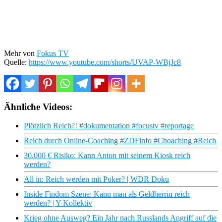
Mehr von
Fokus TV
Quelle:
https://www.youtube.com/shorts/UVAP-WBjJc8
Ähnliche Videos:
Plötzlich Reich?! #dokumentation #focustv #reportage
Reich durch Online-Coaching #ZDFinfo #Choaching #Reich
30.000 € Risiko: Kann Anton mit seinem Kiosk reich
werden?
All in: Reich werden mit Poker? | WDR Doku
Inside Findom Szene: Kann man als Geldherrin reich
werden? | Y-Kollektiv
Krieg ohne Ausweg? Ein Jahr nach Russlands Angriff auf die