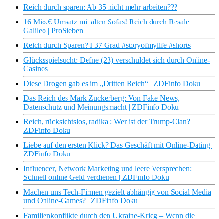
Reich durch sparen: Ab 35 nicht mehr arbeiten???
16 Mio.€ Umsatz mit alten Sofas! Reich durch Resale |
Galileo | ProSieben
Reich durch Sparen? I 37 Grad #storyofmylife #shorts
Glücksspielsucht: Defne (23) verschuldet sich durch Online-
Casinos
Diese Drogen gab es im „Dritten Reich“ | ZDFinfo Doku
Das Reich des Mark Zuckerberg: Von Fake News,
Datenschutz und Meinungsmacht | ZDFinfo Doku
Reich, rücksichtslos, radikal: Wer ist der Trump-Clan? |
ZDFinfo Doku
Liebe auf den ersten Klick? Das Geschäft mit Online-Dating |
ZDFinfo Doku
Influencer, Network Marketing und leere Versprechen:
Schnell online Geld verdienen | ZDFinfo Doku
Machen uns Tech-Firmen gezielt abhängig von Social Media
und Online-Games? | ZDFinfo Doku
Familienkonflikte durch den Ukraine-Krieg – Wenn die