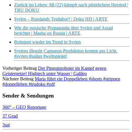
Zurück im Leben: Jill (22) kämpft nach plötzlichem Herztod |
TRU DOKU
Syrien – Russlands Testlabor? | Doku HD | ARTE
Wie die russische Propaganda über Syrien und Assad
berichtet | Masha on Russia | ARTE
Reitsport wieder im Trend in Syrien
Syriens illegale Captagon-Produktion kommt ans Licht.
#syrien #sudan #weltspiegel
Vorheriger Beitrag
Der Pinguinroboter im Kampf gegen
Geisternetze! Hightech unter Wasser | Galileo
Nächster Beitrag
Maria führt ein Doppelleben #shorts #strippen
#doppelleben #trudoku #zdf
Sender & Sendungen
360° – GEO Reportage
37 Grad
3sat