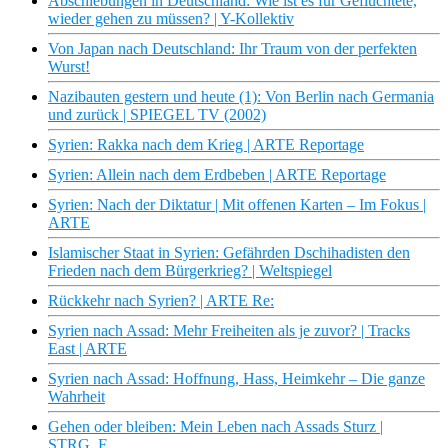
Abschiebungen in Deutschland: Wie ist es für Geflüchtete,
wieder gehen zu müssen? | Y-Kollektiv
Von Japan nach Deutschland: Ihr Traum von der perfekten
Wurst!
Nazibauten gestern und heute (1): Von Berlin nach Germania
und zurück | SPIEGEL TV (2002)
Syrien: Rakka nach dem Krieg | ARTE Reportage
Syrien: Allein nach dem Erdbeben | ARTE Reportage
Syrien: Nach der Diktatur | Mit offenen Karten – Im Fokus |
ARTE
Islamischer Staat in Syrien: Gefährden Dschihadisten den
Frieden nach dem Bürgerkrieg? | Weltspiegel
Rückkehr nach Syrien? | ARTE Re:
Syrien nach Assad: Mehr Freiheiten als je zuvor? | Tracks
East | ARTE
Syrien nach Assad: Hoffnung, Hass, Heimkehr – Die ganze
Wahrheit
Gehen oder bleiben: Mein Leben nach Assads Sturz |
STRG_F