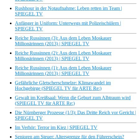
Rushhour in der Notaufnahme: Leben retten im Team |
SPIEGEL TV
Anfänger in Uniform: Unterwegs mit Polizeischülern |
SPIEGEL TV
Reiche Russinnen (3): Aus dem Leben Moskauer
Millionärinnen (2013) | SPIEGEL TV
Reiche Russinnen (2): Aus dem Leben Moskauer
Millionärinnen (2013) | SPIEGEL TV
Reiche Russinnen (1): Aus dem Leben Moskauer
Millionärinnen (2013) | SPIEGEL TV
Gefährliche Gletscherschmelze: Klimawandel im
Hochgebirge (SPIEGEL TV für ARTE Re:)
Gewalt im Kreißsaal: Wenn die Geburt zum Albtraum wird
(SPIEGEL TV für ARTE Re:)
Die Nürnberger Prozesse (1/3): Das Dritte Reich vor Gericht |
SPIEGEL TV
Im Verhör: Terror im Kiez | SPIEGEL TV
Senioren am Steuer: Altersgrenze für den Führerschein?