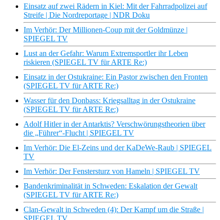
Einsatz auf zwei Rädern in Kiel: Mit der Fahrradpolizei auf
Streife | Die Nordreportage | NDR Doku
Im Verhör: Der Millionen-Coup mit der Goldmünze |
SPIEGEL TV
Lust an der Gefahr: Warum Extremsportler ihr Leben
riskieren (SPIEGEL TV für ARTE Re:)
Einsatz in der Ostukraine: Ein Pastor zwischen den Fronten
(SPIEGEL TV für ARTE Re:)
Wasser für den Donbass: Kriegsalltag in der Ostukraine
(SPIEGEL TV für ARTE Re:)
Adolf Hitler in der Antarktis? Verschwörungstheorien über
die „Führer“-Flucht | SPIEGEL TV
Im Verhör: Die El-Zeins und der KaDeWe-Raub | SPIEGEL
TV
Im Verhör: Der Fenstersturz von Hameln | SPIEGEL TV
Bandenkriminalität in Schweden: Eskalation der Gewalt
(SPIEGEL TV für ARTE Re:)
Clan-Gewalt in Schweden (4): Der Kampf um die Straße |
SPIEGEL TV