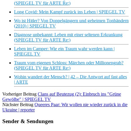
(SPIEGEL TV für ARTE Re:)
Long Covid: Mein Kampf zurück ins Leben | SPIEGEL TV
Wo ist Hitler? Von Doppelgängern und geheimen Tonbändern
(2010) | SPIEGEL TV
Diagnose unbekannt: Leben mit einer seltenen Erkrankung
(SPIEGEL TV für ARTE Re:)
Leben im Camper: Wie ein Traum wahr werden kann |
SPIEGEL TV
Traum vom eigenen Schloss: Märchen oder Millionengrab?
(SPIEGEL TV für ARTE Re:)
Wohin wandert der Mensch? | 42 – Die Antwort auf fast alles
| ARTE
Vorheriger Beitrag
Clans auf Beutezug (2): Einbruch ins "Grüne
Gewölbe" | SPIEGEL TV
Nächster Beitrag
Queeres Paar: Wir wollen nie wieder zurück in die
Ukraine | reporter
Sender & Sendungen