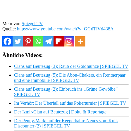
Mehr von
Spiegel TV
Quelle:
https://www.youtube.com/watch?v=GGdTlVd438A
Ähnliche Videos:
Clans auf Beutezug (3): Raub der Goldmünze | SPIEGEL TV
Clans auf Beutezug (5): Die Abou-Chakers, ein Rentnerpaar
und eine Immobilie | SPIEGEL TV
Clans auf Beutezug (2): Einbruch ins „Grüne Gewölbe“ |
SPIEGEL TV
Im Verhör: Der Überfall auf das Pokerturnier | SPIEGEL TV
Der Izmir-Clan auf Beutezug | Doku & Reportage
Der Penny-Markt auf der Reeperbahn: Neues vom Kult-
Discounter (2) | SPIEGEL TV