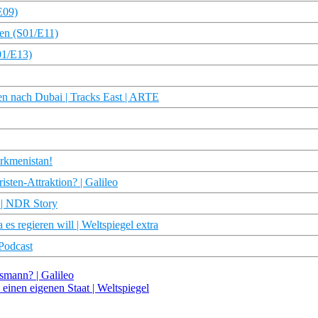
E09)
sen (S01/E11)
01/E13)
en nach Dubai | Tracks East | ARTE
urkmenistan!
ten-Attraktion? | Galileo
 | NDR Story
s regieren will | Weltspiegel extra
 Podcast
smann? | Galileo
inen eigenen Staat | Weltspiegel