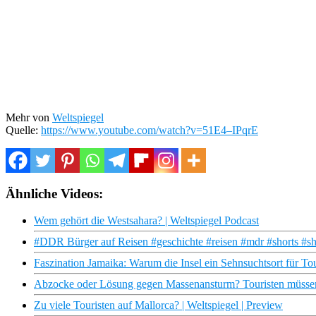
Mehr von
Weltspiegel
Quelle:
https://www.youtube.com/watch?v=51E4–IPqrE
Ähnliche Videos:
Wem gehört die Westsahara? | Weltspiegel Podcast
#DDR Bürger auf Reisen #geschichte #reisen #mdr #shorts #s
Faszination Jamaika: Warum die Insel ein Sehnsuchtsort für Tour
Abzocke oder Lösung gegen Massenansturm? Touristen müssen 
Zu viele Touristen auf Mallorca? | Weltspiegel | Preview