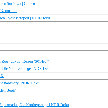
hen Surftown | Galileo
en Neumann!
tsch | Nordseereport | NDR Doku
 Zug | dokus | Reisen (S01/E07)
n | Die Nordreportage | NDR Doku
DOK
| die nordstory | NDR Doku
 den Berg?
-Supermarkt | Die Nordreportage | NDR Doku