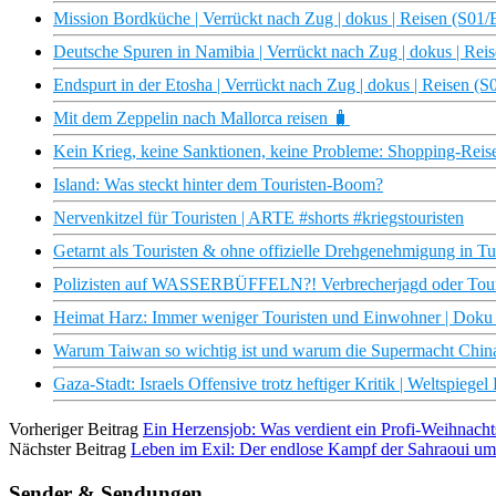
Mission Bordküche | Verrückt nach Zug | dokus | Reisen (S01/
Deutsche Spuren in Namibia | Verrückt nach Zug | dokus | Rei
Endspurt in der Etosha | Verrückt nach Zug | dokus | Reisen (S
Mit dem Zeppelin nach Mallorca reisen 🧳
Kein Krieg, keine Sanktionen, keine Probleme: Shopping-Reis
Island: Was steckt hinter dem Touristen-Boom?
Nervenkitzel für Touristen | ARTE #shorts #kriegstouristen
Getarnt als Touristen & ohne offizielle Drehgenehmigung in T
Polizisten auf WASSERBÜFFELN?! Verbrecherjagd oder Touris
Heimat Harz: Immer weniger Touristen und Einwohner | Doku
Warum Taiwan so wichtig ist und warum die Supermacht China e
Gaza-Stadt: Israels Offensive trotz heftiger Kritik | Weltspiegel
Vorheriger Beitrag
Ein Herzensjob: Was verdient ein Profi-Weihnacht
Nächster Beitrag
Leben im Exil: Der endlose Kampf der Sahraoui um e
Sender & Sendungen