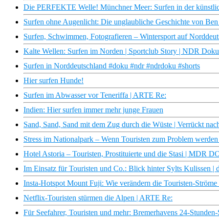
Die PERFEKTE Welle! Münchner Meer: Surfen in der künstlic
Surfen ohne Augenlicht: Die unglaubliche Geschichte von B
Surfen, Schwimmen, Fotografieren – Wintersport auf Norddeu
Kalte Wellen: Surfen im Norden | Sportclub Story | NDR Doku
Surfen in Norddeutschland #doku #ndr #ndrdoku #shorts
Hier surfen Hunde!
Surfen im Abwasser vor Teneriffa | ARTE Re:
Indien: Hier surfen immer mehr junge Frauen
Sand, Sand, Sand mit dem Zug durch die Wüste | Verrückt nach
Stress im Nationalpark – Wenn Touristen zum Problem werde
Hotel Astoria – Touristen, Prostituierte und die Stasi | MDR 
Im Einsatz für Touristen und Co.: Blick hinter Sylts Kulissen 
Insta-Hotspot Mount Fuji: Wie verändern die Touristen-Ströme
Netflix-Touristen stürmen die Alpen | ARTE Re:
Für Seefahrer, Touristen und mehr: Bremerhavens 24-Stunden