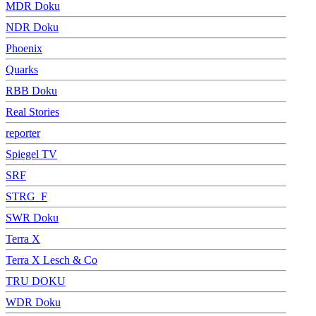
MDR Doku
NDR Doku
Phoenix
Quarks
RBB Doku
Real Stories
reporter
Spiegel TV
SRF
STRG_F
SWR Doku
Terra X
Terra X Lesch & Co
TRU DOKU
WDR Doku